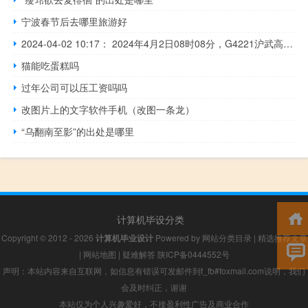
宁波春节后去哪里旅游好
2024-04-02 10:17： 2024年4月2日08时08分，G4221沪武高速常州段由于恶劣天气，常州南至薛埠枢纽限速80公里/小时。 ​​​
猫能吃蛋糕吗
过年公司可以压工资吗吗
改图片上的文字软件手机（改图一条龙）
“乌翻南至影”的出处是哪里
计算机毕设分类
Copyright © 2012 - 2026
计算机毕业设计
Powered by
网站分类目录
|
精选推荐文章
|
网站地图
|
疑难解答
陕ICP备0444552号
声明：本站内容来自互联网，如信息有错误可发邮件到f_fb#foxmail.com说明，我们
会及时纠正，谢谢
本站仅为个人兴趣爱好，不接盈利性广告及商业合作