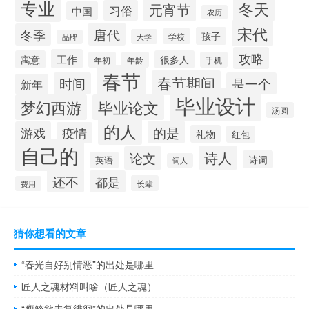
专业
冬天
元宵节
习俗
中国
农历
宋代
唐代
冬季
孩子
学校
大学
品牌
攻略
工作
寓意
很多人
年初
年龄
手机
春节
春节期间
时间
是一个
新年
毕业设计
梦幻西游
毕业论文
汤圆
的人
的是
游戏
疫情
礼物
红包
自己的
诗人
论文
诗词
英语
词人
还不
都是
长辈
费用
猜你想看的文章
“春光自好别情恶”的出处是哪里
匠人之魂材料叫啥（匠人之魂）
“瘦筇欲去复徘徊”的出处是哪里