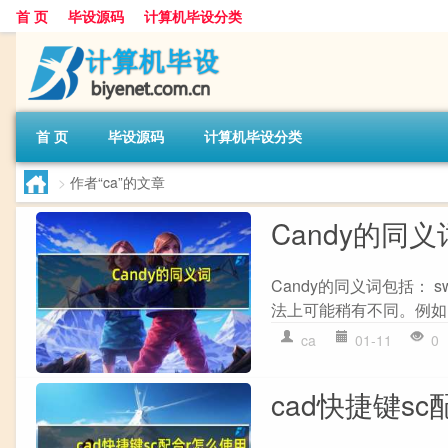
首 页
毕设源码
计算机毕设分类
首 页
毕设源码
计算机毕设分类
>
作者“ca”的文章
Candy的同义
Candy的同义词包括： swe
法上可能稍有不同。例如，s
ca
01-11
0
cad快捷键s