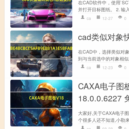
在CAD软件中，使用`SC
并打开目标图纸。 2. 输入
ca
12-27
0
cad类似对象
在CAD中，选择类似对象的快捷键
到与当前选中的对象相似
ca
12-23
0
CAXA电子图板 
18.0.0.62
大家好,关于CAXA电子图板 
个很多人还不知道,小勒来
ca
03-23
0