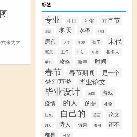
标签
印图
专业
元宵节
习俗
中国
冬天
冬季
农历
品牌
宋代
唐代
小六来为大
孩子
学校
大学
工作
寓意
很多人
年初
年龄
攻略
时间
新年
手机
春节
春节期间
是一个
梦幻西游
毕业论文
毕业设计
游戏
汤圆
的人
的是
疫情
礼物
自己的
论文
红包
英语
诗人
还不
诗词
费用
词人
都是
长辈