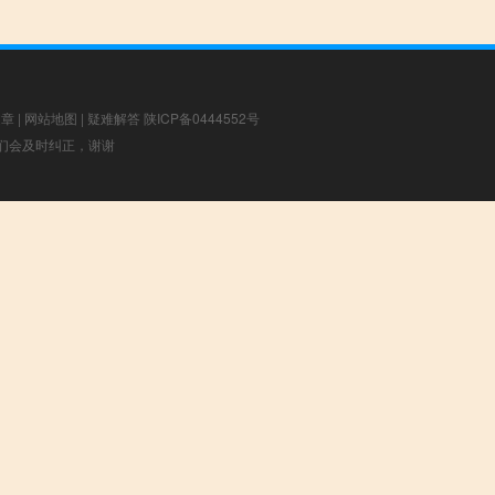
文章
|
网站地图
|
疑难解答
陕ICP备0444552号
，我们会及时纠正，谢谢