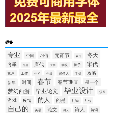
标签
专业
冬天
元宵节
习俗
中国
农历
宋代
唐代
冬季
孩子
学校
大学
品牌
攻略
工作
寓意
很多人
年初
年龄
手机
春节
春节期间
时间
是一个
新年
毕业设计
梦幻西游
毕业论文
汤圆
的人
的是
游戏
疫情
礼物
红包
自己的
诗人
论文
诗词
英语
词人