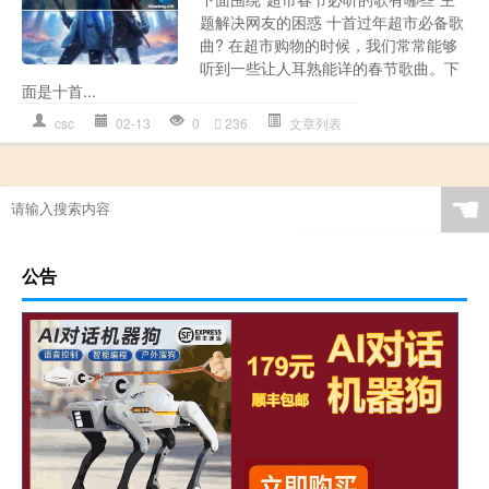
题解决网友的困惑 十首过年超市必备歌
曲? 在超市购物的时候，我们常常能够
听到一些让人耳熟能详的春节歌曲。下
面是十首...
csc
02-13
0
236
文章列表
☚
公告