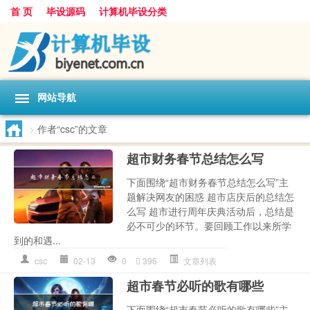
首 页
毕设源码
计算机毕设分类
网站导航
>
作者“csc”的文章
超市财务春节总结怎么写
下面围绕“超市财务春节总结怎么写”主
题解决网友的困惑 超市店庆后的总结怎
么写 超市进行周年庆典活动后，总结是
必不可少的环节。要回顾工作以来所学
到的和遇...
csc
02-13
0
396
文章列表
超市春节必听的歌有哪些
下面围绕“超市春节必听的歌有哪些”主