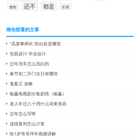
还不
都是
长辈
费用
猜你想看的文章
“高第事师长”的出处是哪里
包装设计 毕业设计
过年洗车怎么洗白的
春节初二开门吉日有哪些
鬼畜王 攻略
输赢电视剧分集剧情（输赢）
老人年过八十用什么词来形容
过年怎么写呀
连续复利怎么计算
给1岁爷爷拜年视频讲解