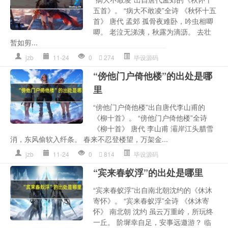
五首》。 “病大不敢凌”全诗 《秋怀十五
首》 唐代 孟郊 孤骨夜难卧，吟虫相唧
唧。 老泣无涕洟，秋露为滴沥。 去壮
暂如剪...
jzb
11-24
0
274
毕设源码
“傍他门户倚他楼”的出处是哪
里
“傍他门户倚他楼”出自唐代李山甫的
《柳十首》。 “傍他门户倚他楼”全诗
《柳十首》 唐代 李山甫 灞岸江头腊雪
消，东风偷软入纤条。 春来不忍登楼望，万架金...
jzb
11-24
0
814
毕设源码
“宾来春蚁浮”的出处是哪里
“宾来春蚁浮”出自南北朝沈约的《休沐
寄怀》。 “宾来春蚁浮”全诗 《休沐寄
怀》 南北朝 沈约 虽云万重岭，所玩终
一丘。 阶墀幸自足，安事远邀游？ 临