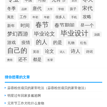
农历
宋代
唐代
冬季
孩子
学校
大学
品牌
攻略
工作
寓意
很多人
年初
年龄
手机
春节
春节期间
时间
是一个
新年
毕业设计
梦幻西游
毕业论文
汤圆
的人
的是
游戏
疫情
礼物
红包
自己的
诗人
论文
诗词
英语
词人
还不
都是
长辈
费用
猜你想看的文章
蒜蓉粉丝扇贝的家常吃法（蒜蓉粉丝扇贝的家常做法）
明星过年回家多尴尬啊
元宵节工作犬吃什么食物