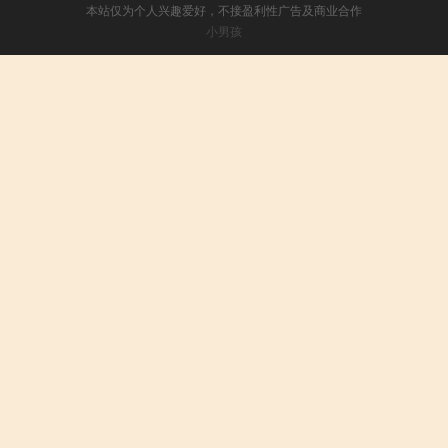
本站仅为个人兴趣爱好，不接盈利性广告及商业合作
小男孩