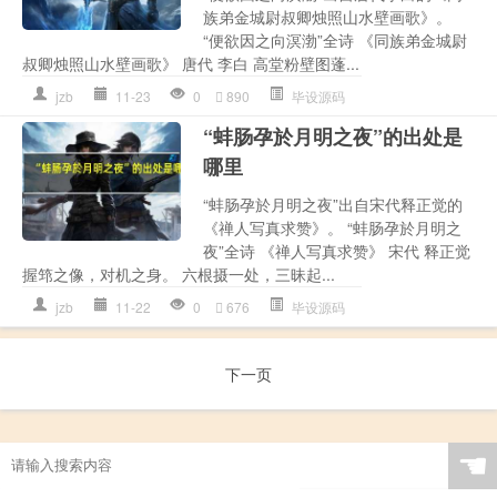
族弟金城尉叔卿烛照山水壁画歌》。
“便欲因之向溟渤”全诗 《同族弟金城尉
叔卿烛照山水壁画歌》 唐代 李白 高堂粉壁图蓬...
jzb
11-23
0
890
毕设源码
“蚌肠孕於月明之夜”的出处是
哪里
“蚌肠孕於月明之夜”出自宋代释正觉的
《禅人写真求赞》。 “蚌肠孕於月明之
夜”全诗 《禅人写真求赞》 宋代 释正觉
握筇之像，对机之身。 六根摄一处，三昧起...
jzb
11-22
0
676
毕设源码
下一页
☚