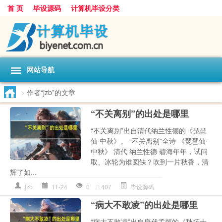
首 页
毕设源码
计算机毕设分类
网站导航
>
作者“jzb”的文章
“不关离别”的出处是哪里
“不关离别”出自清代纳兰性德的《琵琶
仙·中秋》。 “不关离别”全诗 《琵琶仙·
中秋》 清代 纳兰性德 碧海年年，试问
取、冰轮为谁圆缺？吹到一片秋香，清
辉了如...
jzb
11-24
0
407
毕设源码
“病大不敢凌”的出处是哪里
“病大不敢凌”出自唐代孟郊的《秋怀十