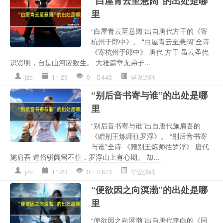
“白屋青云至悬阔”的出处是哪
里
“白屋青云至悬阔”出自唐代方干的《寄
杭州于郎中》。 “白屋青云至悬阔”全诗
《寄杭州于郎中》 唐代 方干 虽云圣代
识贤明，自是山河应数生。 大雅篇章无弟子...
jzb
11-23
0
443
毕设源码
“别后音书寄与谁”的出处是哪
里
“别后音书寄与谁”出自唐代施肩吾的
《赠别王炼师往罗浮》。 “别后音书寄
与谁”全诗 《赠别王炼师往罗浮》 唐代
施肩吾 道俗骈阗留不住，罗浮山上有心期。 却...
jzb
11-23
0
873
毕设源码
“便欲因之向溟渤”的出处是哪
里
“便欲因之向溟渤”出自唐代李白的《同