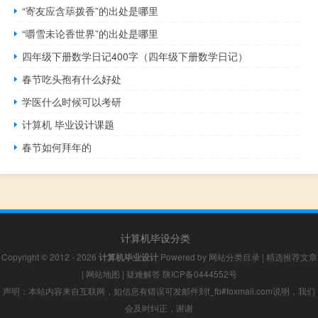
“寄友应含荜拨香”的出处是哪里
“嚼雪未论香世界”的出处是哪里
四年级下册数学日记400字（四年级下册数学日记）
春节吃头孢有什么好处
学医什么时候可以考研
计算机 毕业设计课题
春节如何拜年的
计算机毕设分类
Copyright © 2012 - 2026
计算机毕业设计
Powered by
网站分类目录
|
精选推荐文章
|
网站地图
|
疑难解答
陕ICP备0444552号
声明：本站内容来自互联网，如信息有错误可发邮件到f_fb#foxmail.com说明，我们
会及时纠正，谢谢