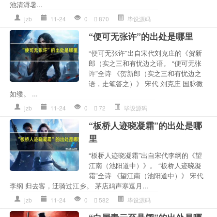
池清溽暑...
jzb
11-24
0
870
毕设源码
“便可无张许”的出处是哪里
“便可无张许”出自宋代刘克庄的《贺新
郎（实之三和有忧边之语。 “便可无张
许”全诗 《贺新郎（实之三和有忧边之
语，走笔答之）》 宋代 刘克庄 国脉微
如缕。 ...
jzb
11-24
0
72
毕设源码
“板桥人迹晓凝霜”的出处是哪
里
“板桥人迹晓凝霜”出自宋代李纲的《望
江南（池阳道中）》。 “板桥人迹晓凝
霜”全诗 《望江南（池阳道中）》 宋代
李纲 归去客，迂骑过江乡。 茅店鸡声寒逗月...
jzb
11-24
0
582
毕设源码