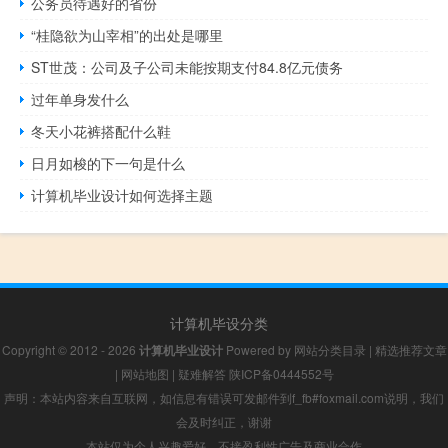
公务员待遇好的省份
“桂隐欲为山宰相”的出处是哪里
ST世茂：公司及子公司未能按期支付84.8亿元债务
过年单身发什么
冬天小花裤搭配什么鞋
日月如梭的下一句是什么
计算机毕业设计如何选择主题
计算机毕设分类
Copyright © 2012 - 2026
计算机毕业设计
Powered by
网站分类目录
|
精选推荐文章
|
网站地图
|
疑难解答
陕ICP备0444552号
声明：本站内容来自互联网，如信息有错误可发邮件到f_fb#foxmail.com说明，我们
会及时纠正，谢谢
本站仅为个人兴趣爱好，不接盈利性广告及商业合作