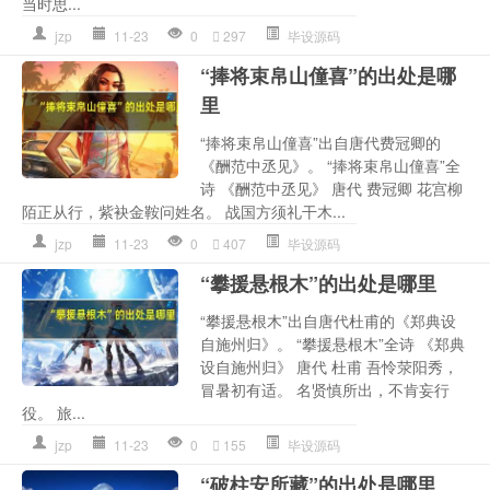
当时思...
jzp
11-23
0
297
毕设源码
“捧将束帛山僮喜”的出处是哪
里
“捧将束帛山僮喜”出自唐代费冠卿的
《酬范中丞见》。 “捧将束帛山僮喜”全
诗 《酬范中丞见》 唐代 费冠卿 花宫柳
陌正从行，紫袂金鞍问姓名。 战国方须礼干木...
jzp
11-23
0
407
毕设源码
“攀援悬根木”的出处是哪里
“攀援悬根木”出自唐代杜甫的《郑典设
自施州归》。 “攀援悬根木”全诗 《郑典
设自施州归》 唐代 杜甫 吾怜荥阳秀，
冒暑初有适。 名贤慎所出，不肯妄行
役。 旅...
jzp
11-23
0
155
毕设源码
“破柱安所藏”的出处是哪里