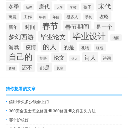
宋代
唐代
冬季
孩子
学校
大学
品牌
攻略
工作
寓意
很多人
年初
年龄
手机
春节
春节期间
时间
是一个
新年
毕业设计
梦幻西游
毕业论文
汤圆
的人
的是
游戏
疫情
礼物
红包
自己的
诗人
论文
诗词
英语
词人
还不
都是
长辈
费用
猜你想看的文章
信用卡欠多少钱会上门
360安全卫士怎么修复dll 360修复dll文件丢失方法
哪个护校好