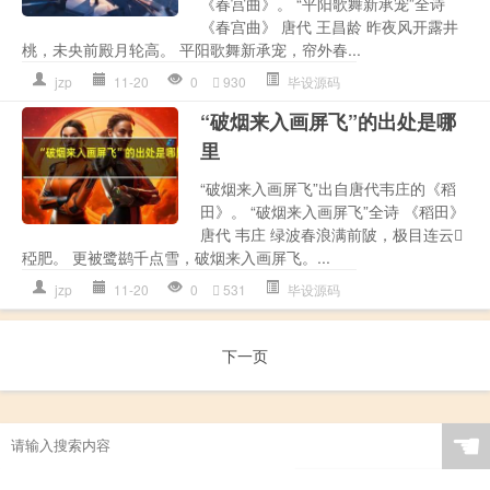
《春宫曲》。 “平阳歌舞新承宠”全诗
《春宫曲》 唐代 王昌龄 昨夜风开露井
桃，未央前殿月轮高。 平阳歌舞新承宠，帘外春...
jzp
11-20
0
930
毕设源码
“破烟来入画屏飞”的出处是哪
里
“破烟来入画屏飞”出自唐代韦庄的《稻
田》。 “破烟来入画屏飞”全诗 《稻田》
唐代 韦庄 绿波春浪满前陂，极目连云
稏肥。 更被鹭鹚千点雪，破烟来入画屏飞。...
jzp
11-20
0
531
毕设源码
下一页
☚