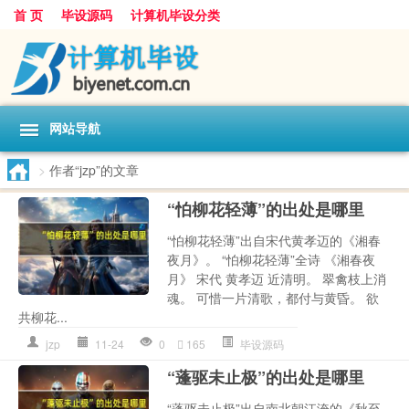
首 页
毕设源码
计算机毕设分类
网站导航
>
作者“jzp”的文章
“怕柳花轻薄”的出处是哪里
“怕柳花轻薄”出自宋代黄孝迈的《湘春
夜月》。 “怕柳花轻薄”全诗 《湘春夜
月》 宋代 黄孝迈 近清明。 翠禽枝上消
魂。 可惜一片清歌，都付与黄昏。 欲
共柳花...
jzp
11-24
0
165
毕设源码
“蓬驱未止极”的出处是哪里
“蓬驱未止极”出自南北朝江淹的《秋至