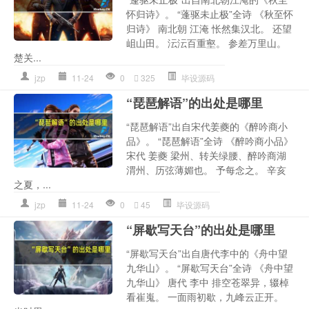
怀归诗》。 “蓬驱未止极”全诗 《秋至怀
归诗》 南北朝 江淹 怅然集汉北。 还望
岨山田。 沄沄百重壑。 参差万里山。
楚关...
jzp
11-24
0
325
毕设源码
“琵琶解语”的出处是哪里
“琵琶解语”出自宋代姜夔的《醉吟商小
品》。 “琵琶解语”全诗 《醉吟商小品》
宋代 姜夔 梁州、转关绿腰、醉吟商湖
渭州、历弦薄媚也。 予每念之。 辛亥
之夏，...
jzp
11-24
0
45
毕设源码
“屏歇写天台”的出处是哪里
“屏歇写天台”出自唐代李中的《舟中望
九华山》。 “屏歇写天台”全诗 《舟中望
九华山》 唐代 李中 排空苍翠异，辍棹
看崔嵬。 一面雨初歇，九峰云正开。