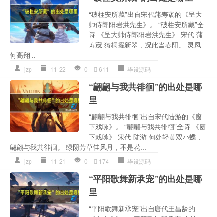
“破柱安所藏”出自宋代蒲寿宬的《呈大
帅侍郎阳岩洪先生》。 “破柱安所藏”全
诗 《呈大帅侍郎阳岩洪先生》 宋代 蒲
寿宬 猗桐擢新翠，况此当春阳。 灵凤
何高翔...
jzp
11-22
0
611
毕设源码
“翩翩与我共徘徊”的出处是哪
里
“翩翩与我共徘徊”出自宋代陆游的《窗
下戏咏》。 “翩翩与我共徘徊”全诗 《窗
下戏咏》 宋代 陆游 何处轻黄双小蝶，
翩翩与我共徘徊。 绿阴芳草佳风月，不是花...
jzp
11-21
0
174
毕设源码
“平阳歌舞新承宠”的出处是哪
里
“平阳歌舞新承宠”出自唐代王昌龄的