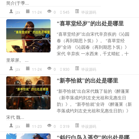
简介(于季...
jzx
11-24
0
545
毕设源码
“喜草堂经岁”的出处是哪里
“喜草堂经岁”出自宋代辛弃疾的《沁园
春（再到期思卜筑）》。 “喜草堂经
岁”全诗 《沁园春（再到期思卜筑）》
宋代 辛弃疾 一水西来，千丈晴虹，十
里翠屏。 ...
jzx
11-24
0
930
毕设源码
“新亭恰就”的出处是哪里
“新亭恰就”出自宋代魏了翁的《醉蓬莱
（新亭落成约刘左史光祖和见惠生日
韵）》。 “新亭恰就”全诗 《醉蓬莱（新
亭落成约刘左史光祖和见惠生日韵）》
宋代 魏...
jzx
11-23
0
319
毕设源码
“斜行白鸟入遥空”的出处是哪