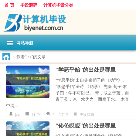
首 页
毕设源码
计算机毕设分类
网站导航
>
作者“jzx”的文章
“学恶乎始”的出处是哪里
“学恶乎始”出自先秦荀子的《劝学》。
“学恶乎始”全诗 《劝学》 先秦 荀子 君
子曰：学不可以已。 青，取之于蓝，而
青于蓝；冰，水为之，而寒于水。 木直
中绳...
jzx
11-24
0
712
毕设源码
“伈伈睍睍”的出处是哪里
“伈伈睍睍”出自唐代韩愈的《祭鳄鱼