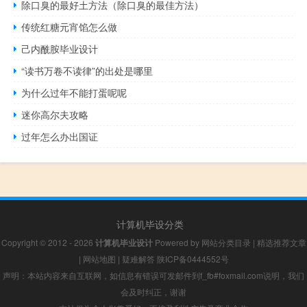
除口臭的最好土方法（除口臭的最佳方法）
传统红糖元宵馅怎么做
己内酰胺毕业设计
“读书万卷不读律”的出处是哪里
为什么过年不能打蛋呢呢
迷你高尔夫攻略
过年怎么办出国证
计算机毕设分类
Copyright © 2012 - 2026
计算机毕业设计
Powered by
网站分类目录
|
精选推荐文章
|
网站地图
|
疑难解答
陕ICP备0444552号
声明：本站内容来自互联网，如信息有错误可发邮件到f_fb#foxmail.com说明，我们
会及时纠正，谢谢