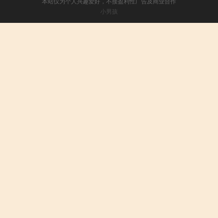
本站仅为个人兴趣爱好，不接盈利性广告及商业合作
小男孩