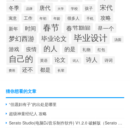
宋代
唐代
冬季
孩子
学校
大学
品牌
攻略
工作
寓意
很多人
年初
年龄
手机
春节
春节期间
时间
是一个
新年
毕业设计
梦幻西游
毕业论文
汤圆
的人
的是
游戏
疫情
礼物
红包
自己的
诗人
论文
诗词
英语
词人
还不
都是
长辈
费用
猜你想看的文章
“但愿妇有子”的出处是哪里
超级神童经纪人 攻略
Serato Studio(电脑DJ音乐制作软件) V1.2.0 破解版（Serato Studio(电脑DJ音乐制作软件) V1.2.0 破解版功能简介）