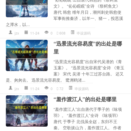
文》。 “伈伈睍睍”全诗 《祭鳄鱼文》
唐代 韩愈 维年月日，潮州刺史韩愈使
军事衙推秦济，以羊一、猪一，投恶溪
之潭水，以...
jzx
11-24
0
608
毕设源码
“迅景流光容易度”的出处是哪
里
“迅景流光容易度”出自宋代吴潜的《青
玉案》。 “迅景流光容易度”全诗 《青玉
案》 宋代 吴潜 十年三过苏台路。 还又
是、匆匆去。 迅景流光容易度。 鹭洲鸥渚...
jzx
11-24
0
72
毕设源码
“羞作渡江人”的出处是哪里
“羞作渡江人”出自唐代于季子的《咏项
羽》。 “羞作渡江人”全诗 《咏项羽》
唐代 于季子 北伐虽全赵，东归不王
秦。 空歌拔山力，羞作渡江人。 作者