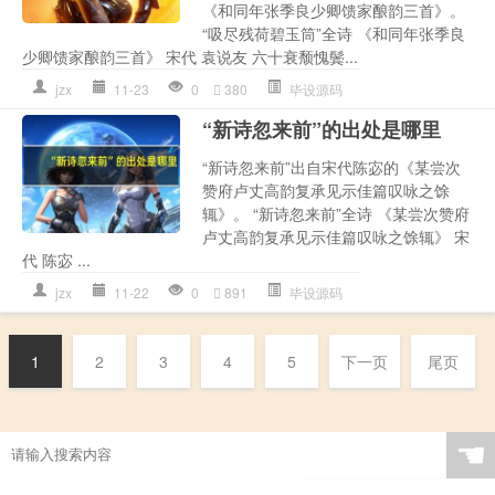
《和同年张季良少卿馈家酿韵三首》。
“吸尽残荷碧玉筒”全诗 《和同年张季良
少卿馈家酿韵三首》 宋代 袁说友 六十衰颓愧鬓...
jzx
11-23
0
380
毕设源码
“新诗忽来前”的出处是哪里
“新诗忽来前”出自宋代陈宓的《某尝次
赞府卢丈高韵复承见示佳篇叹咏之馀
辄》。 “新诗忽来前”全诗 《某尝次赞府
卢丈高韵复承见示佳篇叹咏之馀辄》 宋
代 陈宓 ...
jzx
11-22
0
891
毕设源码
1
2
3
4
5
下一页
尾页
☚