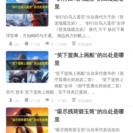
里
“斜行白鸟入遥空”出自唐代方干的《登
龙瑞观北岩》。 “斜行白鸟入遥空”全诗
《登龙瑞观北岩》 唐代 方干 纵目下看
浮世事，方知峭崿与天通。 湖边风力归帆上...
jzx
11-23
0
608
毕设源码
“笑下篮舆上画船”的出处是哪
里
“笑下篮舆上画船”出自宋代曾丰的《假
守晋康出郊劝农二首》。 “笑下篮舆上
画船”全诗 《假守晋康出郊劝农二首》
宋代 曾丰 笑下篮舆上画船，百千诗具已遮前。...
jzx
11-23
0
743
毕设源码
“吸尽残荷碧玉筒”的出处是哪
里
“吸尽残荷碧玉筒”出自宋代袁说友的