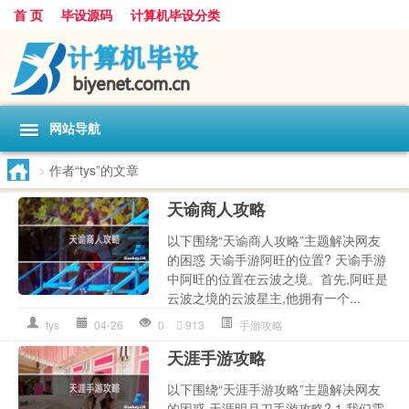
首 页
毕设源码
计算机毕设分类
网站导航
>
作者“tys”的文章
天谕商人攻略
以下围绕“天谕商人攻略”主题解决网友
的困惑 天谕手游阿旺的位置? 天谕手游
中阿旺的位置在云波之境。首先,阿旺是
云波之境的云波星主,他拥有一个...
tys
04-26
0
913
手游攻略
天涯手游攻略
以下围绕“天涯手游攻略”主题解决网友
的困惑 天涯明月刀手游攻略? 1.我们需