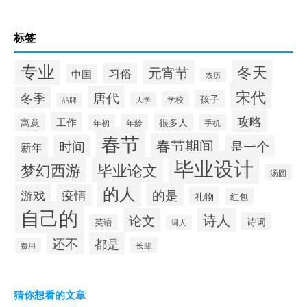
标签
专业
冬天
元宵节
习俗
中国
农历
宋代
唐代
冬季
孩子
学校
大学
品牌
攻略
工作
寓意
很多人
年初
年龄
手机
春节
春节期间
时间
是一个
新年
毕业设计
梦幻西游
毕业论文
汤圆
的人
的是
游戏
疫情
礼物
红包
自己的
诗人
论文
诗词
英语
词人
还不
都是
长辈
费用
猜你想看的文章