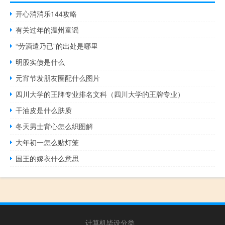
开心消消乐144攻略
有关过年的温州童谣
“劳酒遣乃已”的出处是哪里
明股实债是什么
元宵节发朋友圈配什么图片
四川大学的王牌专业排名文科（四川大学的王牌专业）
干油皮是什么肤质
冬天男士背心怎么织图解
大年初一怎么贴灯笼
国王的嫁衣什么意思
计算机毕设分类