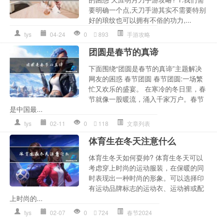
要明确一个点,天刀手游其实不需要特别
好的琅纹也可以拥有不俗的功力,...
tys
04-24
0
893
手游攻略
团圆是春节的真谛
下面围绕“团圆是春节的真谛”主题解决
网友的困惑 春节团圆 春节团圆:一场繁
忙又欢乐的盛宴。 在寒冷的冬日里，春
节就像一股暖流，涌入千家万户。春节
是中国最...
tys
02-11
0
118
文章列表
体育生在冬天注意什么
体育生冬天如何耍帅? 体育生冬天可以
考虑穿上时尚的运动服装，在保暖的同
时表现出一种时尚的形象。可以选择印
有运动品牌标志的运动衣、运动裤或配
上时尚的...
tys
02-07
0
724
春节2024