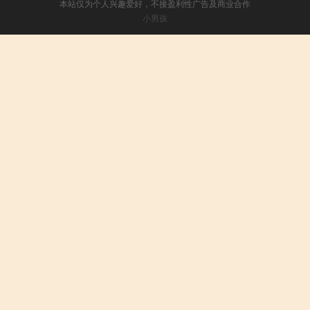
本站仅为个人兴趣爱好，不接盈利性广告及商业合作
小男孩