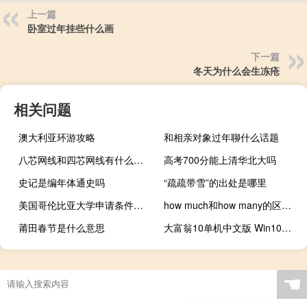
上一篇
卧室过年挂些什么画
下一篇
冬天为什么会生冻疮
相关问题
澳大利亚环游攻略
和相亲对象过年聊什么话题
八芯网线和四芯网线有什么区别
高考700分能上清华北大吗
史记是编年体通史吗
“疏疏带雪”的出处是哪里
美国哥伦比亚大学申请条件是什么
how much和how many的区别是什么
莆田春节是什么意思
大富翁10单机中文版 Win10版（大富翁10单机中文版 Win10版功能简介）
☚