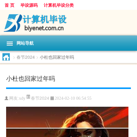
首 页
毕设源码
计算机毕设分类
网站导航
>
春节2024
>
小杜也回家过年吗
小杜也回家过年吗
春节2024
网友:
xdy
2024-02-10 06:54:55