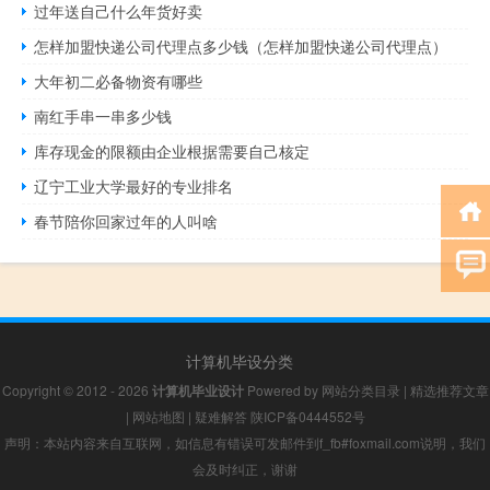
过年送自己什么年货好卖
怎样加盟快递公司代理点多少钱（怎样加盟快递公司代理点）
大年初二必备物资有哪些
南红手串一串多少钱
库存现金的限额由企业根据需要自己核定
辽宁工业大学最好的专业排名
春节陪你回家过年的人叫啥
计算机毕设分类
Copyright © 2012 - 2026
计算机毕业设计
Powered by
网站分类目录
|
精选推荐文章
|
网站地图
|
疑难解答
陕ICP备0444552号
声明：本站内容来自互联网，如信息有错误可发邮件到f_fb#foxmail.com说明，我们
会及时纠正，谢谢