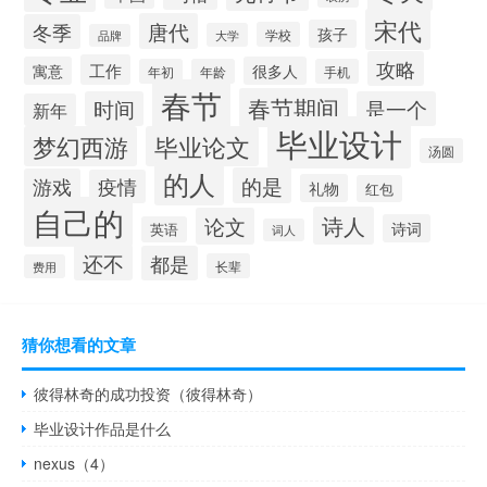
宋代
唐代
冬季
孩子
学校
大学
品牌
攻略
工作
寓意
很多人
年初
年龄
手机
春节
春节期间
时间
是一个
新年
毕业设计
梦幻西游
毕业论文
汤圆
的人
的是
游戏
疫情
礼物
红包
自己的
诗人
论文
诗词
英语
词人
还不
都是
长辈
费用
猜你想看的文章
彼得林奇的成功投资（彼得林奇）
毕业设计作品是什么
nexus（4）