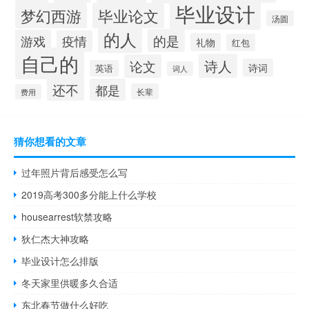
毕业设计
梦幻西游
毕业论文
汤圆
的人
的是
游戏
疫情
礼物
红包
自己的
诗人
论文
诗词
英语
词人
还不
都是
长辈
费用
猜你想看的文章
过年照片背后感受怎么写
2019高考300多分能上什么学校
housearrest软禁攻略
狄仁杰大神攻略
毕业设计怎么排版
冬天家里供暖多久合适
东北春节做什么好吃