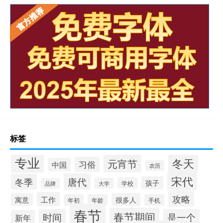
标签
专业
冬天
元宵节
习俗
中国
农历
宋代
唐代
冬季
孩子
学校
大学
品牌
攻略
工作
寓意
很多人
年初
年龄
手机
春节
春节期间
时间
是一个
新年