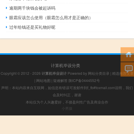
逾期两千块钱会被起诉吗
眼霜应该怎么使用（眼霜怎么用才是正确的）
过年给钱还是买礼物好呢
计算机毕设分类
Copyright © 2012 - 2026
计算机毕业设计
Powered by
网站分类目录
|
精选推荐文章
|
网站地图
|
疑难解答
陕ICP备0444552号
声明：本站内容来自互联网，如信息有错误可发邮件到f_fb#foxmail.com说明，我们
会及时纠正，谢谢
本站仅为个人兴趣爱好，不接盈利性广告及商业合作
小男孩