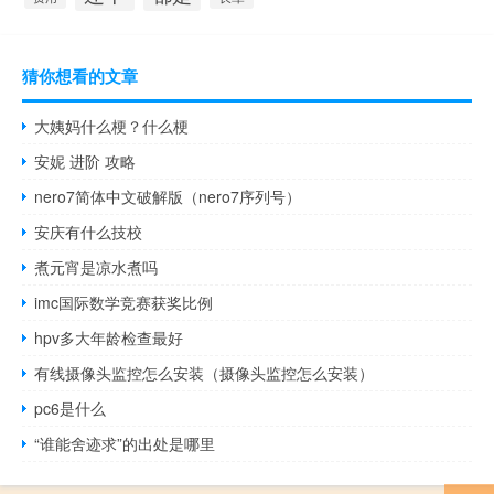
猜你想看的文章
大姨妈什么梗？什么梗
安妮 进阶 攻略
nero7简体中文破解版（nero7序列号）
安庆有什么技校
煮元宵是凉水煮吗
imc国际数学竞赛获奖比例
hpv多大年龄检查最好
有线摄像头监控怎么安装（摄像头监控怎么安装）
pc6是什么
“谁能舍迹求”的出处是哪里