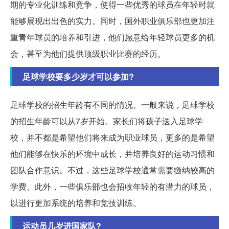
期的专业化训练和竞争，使得一些优秀的球员在年轻时就
能够展现出出色的实力。同时，国外职业俱乐部也更加注
重青年球员的培养和引进，他们愿意给年轻球员更多的机
会，甚至为他们提供顶级职业比赛的经历。
足球学校要多少岁才可以参加?
足球学校的招生年龄有不同的情况。一般来说，足球学校
的招生年龄可以从7岁开始。家长们将孩子送入足球学
校，并不都是希望他们将来成为职业球员，更多的是希望
他们能够在快乐的环境中成长，并培养良好的运动习惯和
团队合作意识。不过，这些足球学校通常需要缴纳较高的
学费。此外，一些俱乐部也会招收年轻的有潜力的球员，
以进行更加系统的培养和竞技训练。
运动员几岁进国家队?