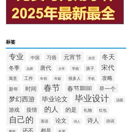
标签
专业
冬天
元宵节
习俗
中国
农历
宋代
唐代
冬季
孩子
学校
大学
品牌
攻略
工作
寓意
很多人
年初
年龄
手机
春节
春节期间
时间
是一个
新年
毕业设计
梦幻西游
毕业论文
汤圆
的人
的是
游戏
疫情
礼物
红包
自己的
诗人
论文
诗词
英语
词人
还不
都是
长辈
费用