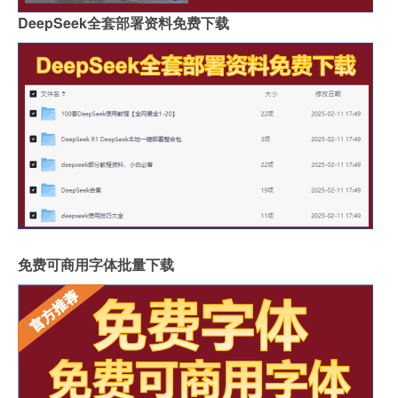
DeepSeek全套部署资料免费下载
免费可商用字体批量下载