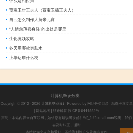
什么是相位角
贾宝玉对王夫人（贾宝玉插王夫人）
自己怎么制作大黄米元宵
“人情愈薄喜身轻”的出处是哪里
生化统领攻略
冬天用哪款爽肤水
上单达摩什么梗
计算机毕设分类
Copyright © 2012 - 2026
计算机毕业设计
Powered by
网站分类目录
|
精选推荐文章
|
网站地图
|
疑难解答
陕ICP备0444552号
声明：本站内容来自互联网，如信息有错误可发邮件到f_fb#foxmail.com说明，我们
会及时纠正，谢谢
本站仅为个人兴趣爱好，不接盈利性广告及商业合作