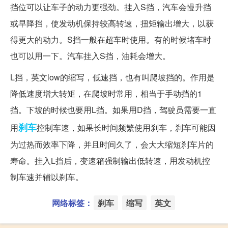
挡位可以让车子的动力更强劲。挂入S挡，汽车会慢升挡
或早降挡，使发动机保持较高转速，扭矩输出增大，以获
得更大的动力。S挡一般在超车时使用。有的时候堵车时
也可以用一下。汽车挂入S挡，油耗会增大。
L挡，英文low的缩写，低速挡，也有叫爬坡挡的。作用是
降低速度增大转矩，在爬坡时常用，相当于手动挡的1
挡。下坡的时候也要用L挡。如果用D挡，驾驶员需要一直
刹车
用
控制车速，如果长时间频繁使用刹车，刹车可能因
为过热而效率下降，并且时间久了，会大大缩短刹车片的
寿命。挂入L挡后，变速箱强制输出低转速，用发动机控
制车速并辅以刹车。
网络标签：
刹车
缩写
英文