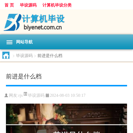
首 页
毕设源码
计算机毕设分类
网站导航
>
毕设源码
>
前进是什么档
前进是什么档
毕设源码
网友:
rjs
2024-08-03 10:50:17