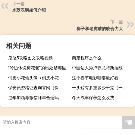
上一篇
水鼓表演如何介绍
下一篇
狮子和老虎谁的咬合力大
相关问题
鬼泣5攻略图文攻略视频
商定程序是什么
“吟边休说梅花老”的出处是哪里
中国达人秀卢驭龙特斯拉线圈视频（中国达人秀 卢驭龙）
俏皮小花仙头像（俏皮小花仙）
这个春节电影哪部最好看
保安员资格证查询官网（保安员资格证）
一头鲸有多重多少千克（一头鲸有多重）
过年加领导微信拜年合适吗
冬天汽车保养怎么收费
☚