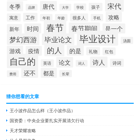
宋代
唐代
冬季
孩子
学校
大学
品牌
攻略
工作
寓意
很多人
年初
年龄
手机
春节
春节期间
时间
是一个
新年
毕业设计
梦幻西游
毕业论文
汤圆
的人
的是
游戏
疫情
礼物
红包
自己的
诗人
论文
诗词
英语
词人
还不
都是
长辈
费用
猜你想看的文章
王小波作品怎么样（王小波作品）
国资委：中央企业要扎实开展清欠行动
天才荣耀攻略