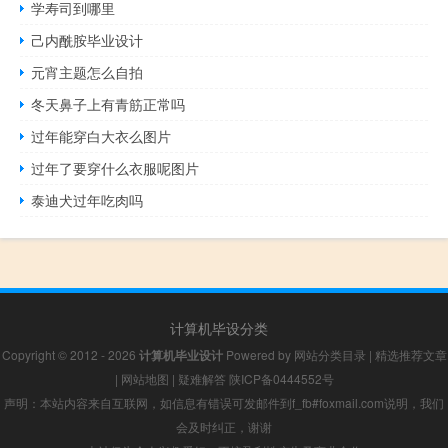
学寿司到哪里
己内酰胺毕业设计
元宵主题怎么自拍
冬天鼻子上有青筋正常吗
过年能穿白大衣么图片
过年了要穿什么衣服呢图片
泰迪犬过年吃肉吗
计算机毕设分类
Copyright © 2012 - 2026
计算机毕业设计
Powered by
网站分类目录
|
精选推荐文章
|
网站地图
|
疑难解答
陕ICP备0444552号
声明：本站内容来自互联网，如信息有错误可发邮件到f_fb#foxmail.com说明，我们
会及时纠正，谢谢