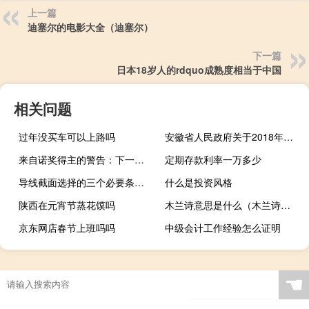
上一篇
迪塞尔的电影大全（迪塞尔）
下一篇
日本18岁人的rdquo成熟度相当于中国
相关问题
过年没买车可以上路吗
安徽省人民政府关于2018年实施33项民生工程的通知(关于安徽省人民政府关于2018年实施33项民生工程的通知简述)
来自诺奖得主的警告：下一次大规模流行病的发生 最可能与它相关
定期存款利率一万多少
导线截面选择的三个必要条件（导线截面的选择应满足下列要求）
什么是投资风格
陕西在元宵节蒸花馍吗
木兰诗意思是什么（木兰诗意思）
京东网店春节上班吗吗
中级会计工作经验怎么证明
☚