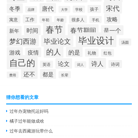
宋代
唐代
冬季
孩子
学校
大学
品牌
攻略
工作
寓意
很多人
年初
年龄
手机
春节
春节期间
时间
是一个
新年
毕业设计
梦幻西游
毕业论文
汤圆
的人
的是
游戏
疫情
礼物
红包
自己的
诗人
论文
诗词
英语
词人
还不
都是
长辈
费用
猜你想看的文章
过年办宠物托运好吗
橘子过年能做成啥
过年去西藏游玩带什么