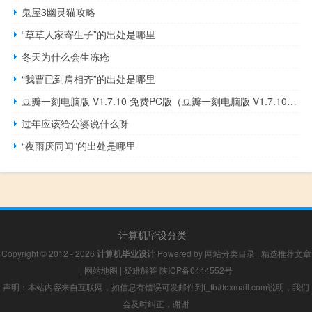
鬼屋3幽灵猫攻略
“草草人家寄生子”的出处是哪里
冬天为什么会生冻疮
“我曹已到肩相齐”的出处是哪里
豆瓣一刻电脑版 V1.7.10 免费PC版（豆瓣一刻电脑版 V1.7.10 免费PC版功能简介）
过年应该给公婆说什么呀
“夜雨厌同闻”的出处是哪里
计算机毕设分类
Copyright © 2012 - 2026
计算机毕业设计
Powered by
网站分类目录
|
精选推荐文章
|
网站地图
|
疑难解答
陕ICP备0444552号
声明：本站内容来自互联网，如信息有错误可发邮件到f_fb#foxmail.com说明，我们
会及时纠正，谢谢