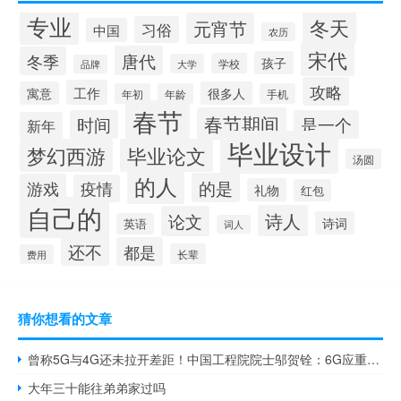
专业
冬天
元宵节
习俗
中国
农历
宋代
唐代
冬季
孩子
学校
大学
品牌
攻略
工作
寓意
很多人
年初
年龄
手机
春节
春节期间
时间
是一个
新年
毕业设计
梦幻西游
毕业论文
汤圆
的人
的是
游戏
疫情
礼物
红包
自己的
诗人
论文
诗词
英语
词人
还不
都是
长辈
费用
猜你想看的文章
曾称5G与4G还未拉开差距！中国工程院院士邬贺铨：6G应重视生态
大年三十能往弟弟家过吗