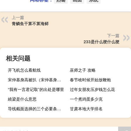
上一篇
青鳞鱼干算不算海鲜
下一篇
233是什么梗什么梗
相关问题
开飞机怎么看航线
巫师之子 攻略
宋仲基身高被扒（宋仲基身高）
春节啥时候开始放鞭炮
“我有一言君记取”的出处是哪里
过年女朋友压岁钱怎么花
繞梁是什么意思
一个煮鸡蛋多少克
导线截面选择的三个必要条件（导线截面的选择应满足下列要求）
甘肃本地大学排名