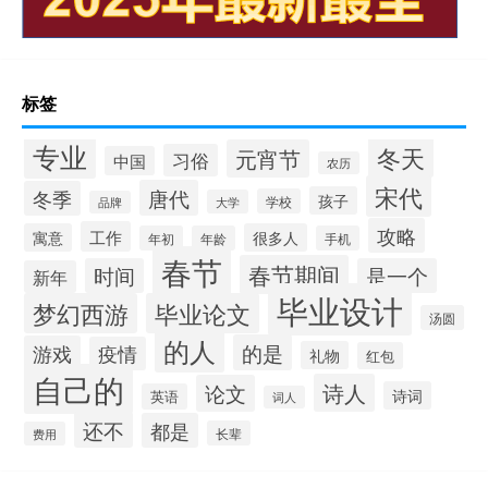
标签
专业
冬天
元宵节
习俗
中国
农历
宋代
唐代
冬季
孩子
学校
大学
品牌
攻略
工作
寓意
很多人
年初
年龄
手机
春节
春节期间
时间
是一个
新年
毕业设计
梦幻西游
毕业论文
汤圆
的人
的是
游戏
疫情
礼物
红包
自己的
诗人
论文
诗词
英语
词人
还不
都是
长辈
费用