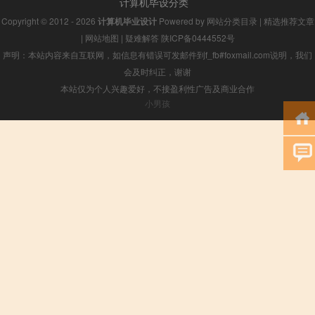
计算机毕设分类
Copyright © 2012 - 2026
计算机毕业设计
Powered by
网站分类目录
|
精选推荐文章
|
网站地图
|
疑难解答
陕ICP备0444552号
声明：本站内容来自互联网，如信息有错误可发邮件到f_fb#foxmail.com说明，我们
会及时纠正，谢谢
本站仅为个人兴趣爱好，不接盈利性广告及商业合作
小男孩