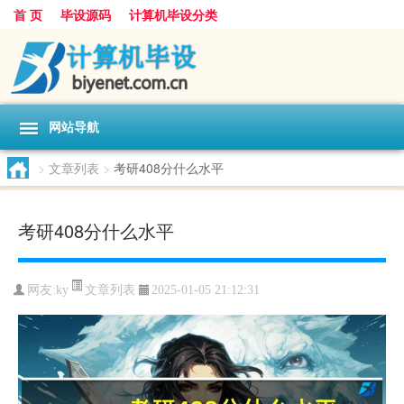
首 页
毕设源码
计算机毕设分类
网站导航
>
文章列表
>
考研408分什么水平
考研408分什么水平
文章列表
网友:
ky
2025-01-05 21:12:31