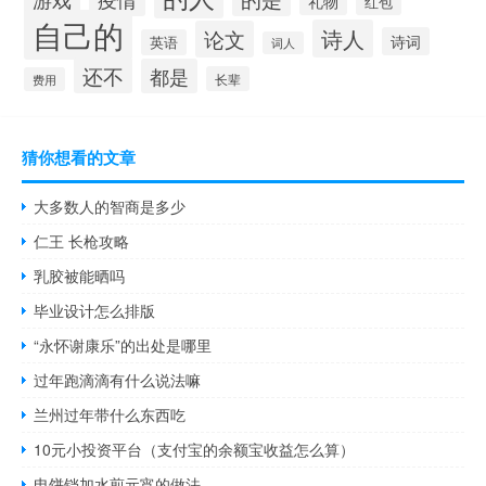
礼物
红包
自己的
诗人
论文
诗词
英语
词人
还不
都是
长辈
费用
猜你想看的文章
大多数人的智商是多少
仁王 长枪攻略
乳胶被能晒吗
毕业设计怎么排版
“永怀谢康乐”的出处是哪里
过年跑滴滴有什么说法嘛
兰州过年带什么东西吃
10元小投资平台（支付宝的余额宝收益怎么算）
电饼铛加水煎元宵的做法