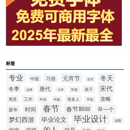
标签
专业
冬天
元宵节
习俗
中国
农历
宋代
唐代
冬季
孩子
学校
大学
品牌
攻略
工作
寓意
很多人
年初
年龄
手机
春节
春节期间
时间
是一个
新年
毕业设计
梦幻西游
毕业论文
汤圆
的人
的是
游戏
疫情