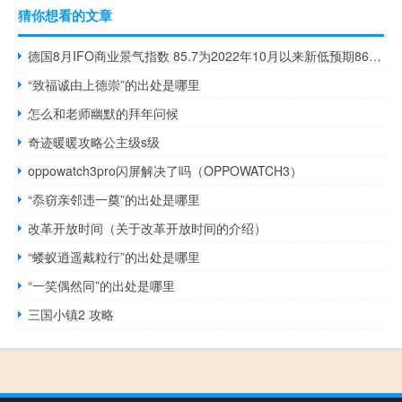
猜你想看的文章
德国8月IFO商业景气指数 85.7为2022年10月以来新低预期86.7前值87.3；德国8月IFO商业预期指数 82.6预期83.8前值83.5；德国8月IFO商业现况指数 89预期90前值91.3
“致福诚由上德崇”的出处是哪里
怎么和老师幽默的拜年问候
奇迹暖暖攻略公主级s级
oppowatch3pro闪屏解决了吗（OPPOWATCH3）
“忝窃亲邻违一奠”的出处是哪里
改革开放时间（关于改革开放时间的介绍）
“蝼蚁逍遥戴粒行”的出处是哪里
“一笑偶然同”的出处是哪里
三国小镇2 攻略