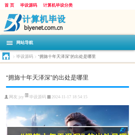
首 页
毕设源码
计算机毕设分类
网站导航
>
毕设源码
>
“拥旆十年天泽深”的出处是哪里
“拥旆十年天泽深”的出处是哪里
毕设源码
网友:
jzy
2024-11-17 18:54:15