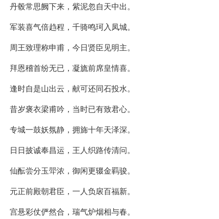
丹毂常思阙下来，紫泥忽自天中出。
军装喜气倍趋程，千骑鸣珂入凤城。
周王致理称申甫，今日贤臣见明主。
拜恩稽首纷无已，凝旒前席皇情喜。
逢时自是山出云，献可还同石投水。
昔岁褒衣梁甫吟，当时已有致君心。
专城一鼓妖氛静，拥旆十年天泽深。
日日披诚奉昌运，王人织路传清问。
仙酝尝分玉斝浓，御闲更辍金羁骏。
元正前殿朝君臣，一人负扆百福新。
宫悬彩仗俨然合，瑞气炉烟相与春。