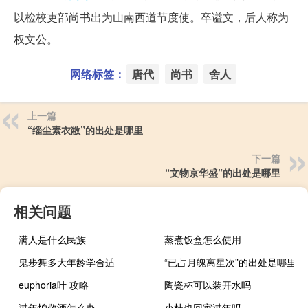
以检校吏部尚书出为山南西道节度使。卒谥文，后人称为
权文公。
网络标签：
唐代
尚书
舍人
上一篇
“缁尘素衣敝”的出处是哪里
下一篇
“文物京华盛”的出处是哪里
相关问题
满人是什么民族
蒸煮饭盒怎么使用
鬼步舞多大年龄学合适
“已占月魄离星次”的出处是哪里
euphoria叶 攻略
陶瓷杯可以装开水吗
过年怕敬酒怎么办
小杜也回家过年吗