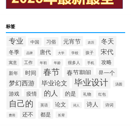
标签
专业
冬天
元宵节
习俗
中国
农历
宋代
唐代
冬季
孩子
学校
大学
品牌
攻略
工作
寓意
很多人
年初
年龄
手机
春节
春节期间
时间
是一个
新年
毕业设计
梦幻西游
毕业论文
汤圆
的人
的是
游戏
疫情
礼物
红包
自己的
诗人
论文
诗词
英语
词人
还不
都是
长辈
费用