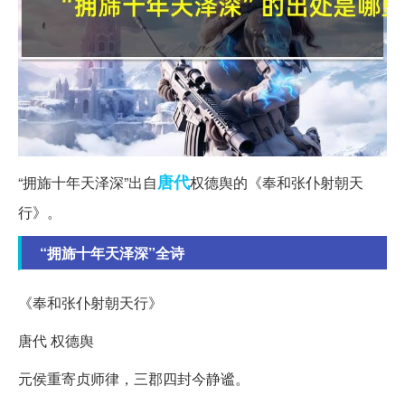
唐代
“拥旆十年天泽深”出自
权德舆的《奉和张仆射朝天
行》。
“拥旆十年天泽深”全诗
《奉和张仆射朝天行》
唐代 权德舆
元侯重寄贞师律，三郡四封今静谧。