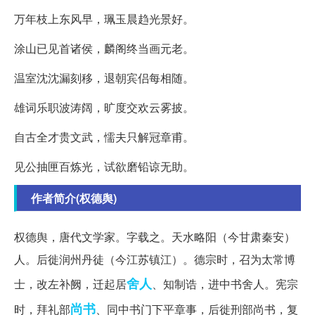
万年枝上东风早，珮玉晨趋光景好。
涂山已见首诸侯，麟阁终当画元老。
温室沈沈漏刻移，退朝宾侣每相随。
雄词乐职波涛阔，旷度交欢云雾披。
自古全才贵文武，懦夫只解冠章甫。
见公抽匣百炼光，试欲磨铅谅无助。
作者简介(权德舆)
权德舆，唐代文学家。字载之。天水略阳（今甘肃秦安）
人。后徙润州丹徒（今江苏镇江）。德宗时，召为太常博
舍人
士，改左补阙，迁起居
、知制诰，进中书舍人。宪宗
尚书
时，拜礼部
、同中书门下平章事，后徙刑部尚书，复