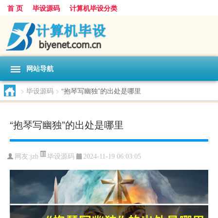
首 页
毕设源码
计算机毕设分类
网站导航
>
毕设源码
>
“抱琴写幽独”的出处是哪里
“抱琴写幽独”的出处是哪里
毕设源码
网友:
jzb
2024-11-19 06:03:05