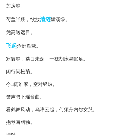
莲房静。
清涟
荷盖半残，欲放
媚溪绿。
凭高送远目。
飞起
沧洲雁鹜。
寒窗静，荼コ未深，一枕胡床昼眠足。
闲行问松菊。
今□雨谁家，空对银烛。
箫声忽下瑶台曲。
看鹤舞风动，乌啼云起，何须舟内怨女哭。
抱琴写幽独。
情触。