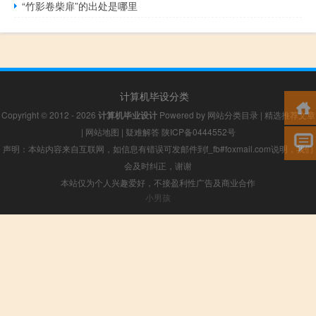
“竹影卷柴扉”的出处是哪里
计算机毕设分类
Copyright © 2012 - 2026
计算机毕业设计
Powered by
网站分类目录
|
精选推荐文章
|
网站地图
|
疑难解答
陕ICP备0444552号
声明：本站内容来自互联网，如信息有错误可发邮件到f_fb#foxmail.com说明，我们
会及时纠正，谢谢
本站仅为个人兴趣爱好，不接盈利性广告及商业合作
小男孩