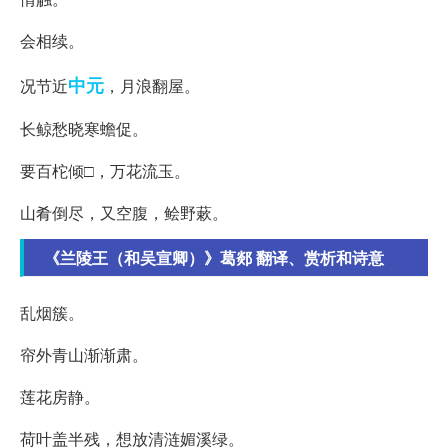
会相续。
中元
况节近
，月浪翻屋。
长鲸愁晓寒蟾促。
要百柁倾□，万花流玉。
山肴倒尽，又空腹，鲙野蔌。
《兰陵王（和吴宣卿）》葛郯 翻译、赏析和诗意
乱烟簇。
帘外青山渐渐肃。
莲花房静。
荷叶盖半残，想放清涟媚溪绿。