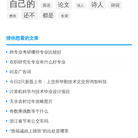
自己的
诗人
论文
诗词
英语
词人
还不
都是
长辈
费用
猜你想看的文章
跨专业考研哪些专业比较好
在职研究生专业有什么好专业
叫卖广告词
今日2只新股上市：上交所华勤技术北交所鸿智科技
计算机科学与技术毕业设计项目
天水农村过年攻略图片
奇数乘偶数等于什么
浙江春节有公交车吗
“致福诚由上德崇”的出处是哪里