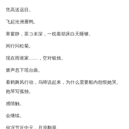
凭高送远目。
飞起沧洲雁鸭。
寒窗静，茶コ未深，一枕着胡床白天睡够。
闲行问松菊。
现在雨谁家……，空对银烛。
箫声忽下瑶台曲。
看鹤舞风行动，乌啼说起来，为什么需要船内怨恨她哭。
抱琴写孤独。
感情触。
会继续。
何况节近中元，月浪翻屋。