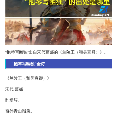
“抱琴写幽独”出自宋代葛郯的《兰陵王（和吴宣卿）》。
“抱琴写幽独”全诗
《兰陵王（和吴宣卿）》
宋代 葛郯
乱烟簇。
帘外青山渐肃。