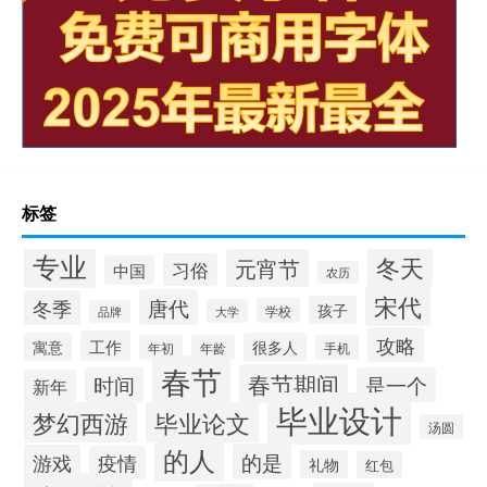
标签
专业
冬天
元宵节
习俗
中国
农历
宋代
唐代
冬季
孩子
学校
大学
品牌
攻略
工作
寓意
很多人
年初
年龄
手机
春节
春节期间
时间
是一个
新年
毕业设计
梦幻西游
毕业论文
汤圆
的人
的是
游戏
疫情
礼物
红包