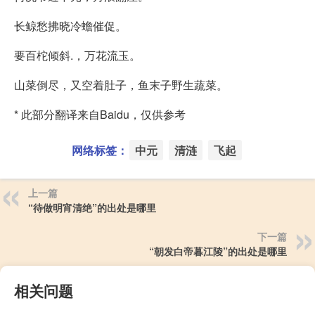
长鲸愁拂晓冷蟾催促。
要百柁倾斜.，万花流玉。
山菜倒尽，又空着肚子，鱼末子野生蔬菜。
* 此部分翻译来自Baidu，仅供参考
网络标签：
中元
清涟
飞起
上一篇
“待做明宵清绝”的出处是哪里
下一篇
“朝发白帝暮江陵”的出处是哪里
相关问题