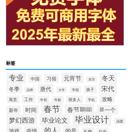
标签
专业
冬天
元宵节
习俗
中国
农历
宋代
唐代
冬季
孩子
学校
大学
品牌
攻略
工作
寓意
很多人
年初
年龄
手机
春节
春节期间
时间
是一个
新年
毕业设计
梦幻西游
毕业论文
汤圆
的人
的是
游戏
疫情
礼物
红包