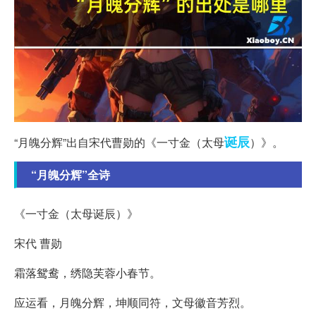
诞辰
“月魄分辉”出自宋代曹勋的《一寸金（太母
）》。
“月魄分辉”全诗
《一寸金（太母诞辰）》
宋代 曹勋
霜落鸳鸯，绣隐芙蓉小春节。
应运看，月魄分辉，坤顺同符，文母徽音芳烈。