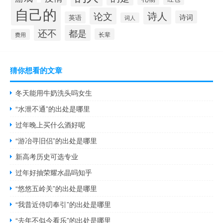
自己的
诗人
论文
诗词
英语
词人
还不
都是
长辈
费用
猜你想看的文章
冬天能用牛奶洗头吗女生
“水泄不通”的出处是哪里
过年晚上买什么酒好呢
“游冶寻旧侣”的出处是哪里
新高考历史可选专业
过年好抽荣耀水晶吗知乎
“悠悠五岭关”的出处是哪里
“我昔近侍叨奉引”的出处是哪里
“去年不似今看乐”的出处是哪里