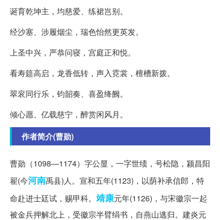
诞育乾坤主，均慈爱、练裙岂别。
经沙塞、涉履烟尘，瑞色怡然更英发。
上圣中兴，严恭问寝，宫庭正和悦。
看寿筵高启，龙香低转，声入霓裳，檀槽新拨。
翠衮同行乐，钧韶奏、喜盈绛阙。
倾心愿、亿载慈宁，醉赏闲风月。
作者简介(曹勋)
曹勋（1098—1174）字公显，一字世绩，号松隐，颍昌阳
河南
翟(今
禹县)人。宣和五年(1123)，以荫补承信郎，特
靖康
命赴进士廷试，赐甲科。
元年(1126)，与宋徽宗一起
被金兵押解北上，受徽宗半臂绢书，自燕山逃归。建炎元