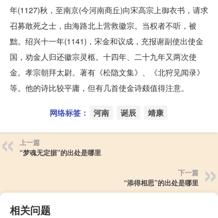
年(1127)秋，至南京(今河南商丘)向宋高宗上御衣书，请求
召募敢死之士，由海路北上营救徽宗。当权者不听，被
黜。绍兴十一年(1141)，宋金和议成，充报谢副使出使金
国，劝金人归还徽宗灵柩。十四年、二十九年又两次使
金。孝宗朝拜太尉。著有《松隐文集》、《北狩见闻录》
等。他的诗比较平庸，但有几首使金诗颇值得注意。
网络标签：
河南
诞辰
靖康
上一篇
“梦魂无定据”的出处是哪里
下一篇
“添得相思”的出处是哪里
相关问题