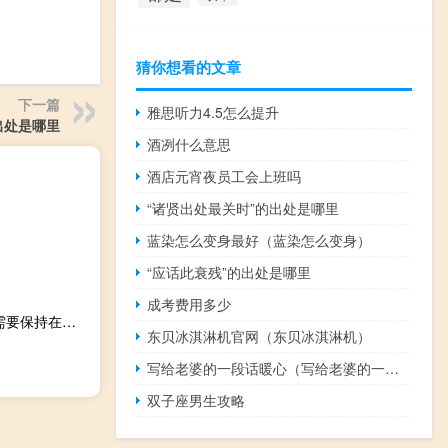
猜你想看的文章
下一篇
雅思听力4.5怎么提升
出处是哪里
酒冽什么意思
酒店元宵夜员工会上班吗
“诸贤出处最关时”的出处是哪里
蓝染怎么变身最好（蓝染怎么变身）
“应话此衰残”的出处是哪里
成考费用多少
美联储理事鲍曼：为了及时将通胀率恢复到2%美联储政策需要保持在限制性水平上“一段时间”
东贝冰淇淋机官网（东贝冰淇淋机）
写给老婆的一段话暖心（写给老婆的一段话）
双子座男生攻略