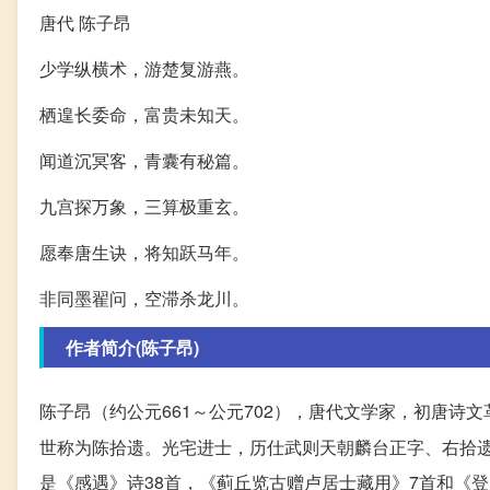
唐代 陈子昂
少学纵横术，游楚复游燕。
栖遑长委命，富贵未知天。
闻道沉冥客，青囊有秘篇。
九宫探万象，三算极重玄。
愿奉唐生诀，将知跃马年。
非同墨翟问，空滞杀龙川。
作者简介(陈子昂)
陈子昂（约公元661～公元702），唐代文学家，初唐诗
世称为陈拾遗。光宅进士，历仕武则天朝麟台正字、右拾遗
是《感遇》诗38首，《蓟丘览古赠卢居士藏用》7首和《