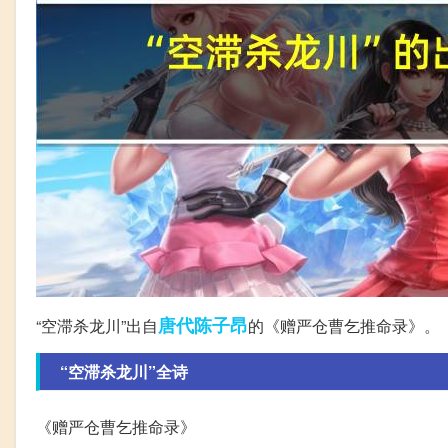
唐代
陈子昂
“空滞杀龙川”出自
的《赠严仓曹乞推命录》。
“空滞杀龙川”全诗
《赠严仓曹乞推命录》