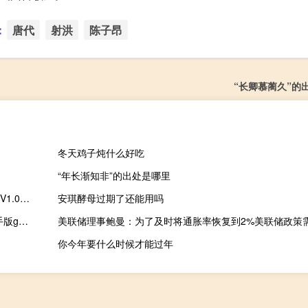
：
唐代
射洪
陈子昂
“长卿慕蔺久”的
冬天鸡子炖什么好吃
“年长渐知非”的出处是哪里
喵影工厂注册码生成器 V1.0 绿色免费版（喵影工厂注册码生成器 V1.0 绿色免费版功能简介）
安琪酵母过期了还能用吗
2024澳门天天开好彩大全开奖记录走势图_智能AI深度解析_AI助手版g12.64.214
你今年要什么时候才能过年