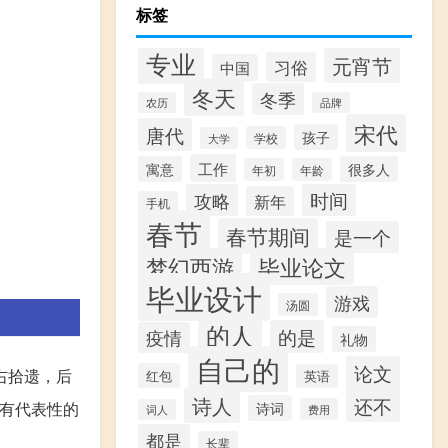
标签
专业
元宵节
习俗
中国
冬天
冬季
农历
品牌
宋代
唐代
孩子
学校
大学
工作
寓意
很多人
年初
年龄
攻略
时间
新年
手机
春节
春节期间
是一个
梦幻西游
毕业论文
毕业设计
游戏
汤圆
的人
的是
疫情
礼物
自己的
论文
右拾遗，后
红包
英语
诗人
还不
最有代表性的
诗词
费用
词人
都是
长辈