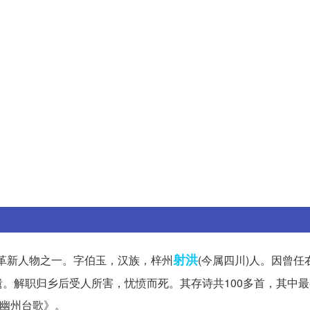
射洪
文革新人物之一。字伯玉，汉族，梓州
(今属四川)人。因曾任
。解职归乡后受人所害，忧愤而死。其存诗共100多首，其中
登幽州台歌》。