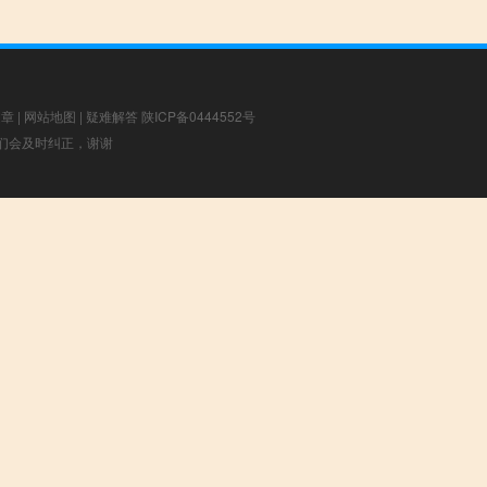
文章
|
网站地图
|
疑难解答
陕ICP备0444552号
，我们会及时纠正，谢谢