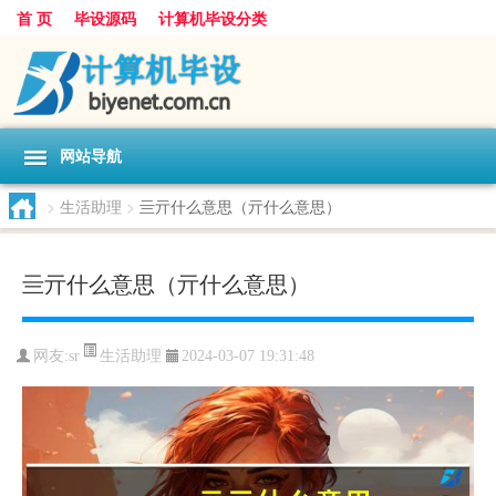
首 页
毕设源码
计算机毕设分类
网站导航
>
生活助理
>
亖亓什么意思（亓什么意思）
亖亓什么意思（亓什么意思）
生活助理
网友:
sr
2024-03-07 19:31:48