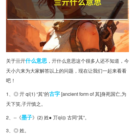
什么意思
关于亖亓
，亓什么意思这个很多人还不知道，今
天小六来为大家解答以上的问题，现在让我们一起来看看
吧！
古字
1、◎ 亓 qí(1) “其”的
[ancient form of 其]身死国亡,为
天下笑,子亓慎之。
墨子
2、--《
》(2) 姓● 丌qí◎ 古同“其”。
3、◎ 姓。