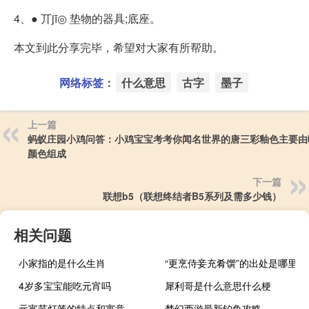
4、● 丌jī◎ 垫物的器具;底座。
本文到此分享完毕，希望对大家有所帮助。
网络标签：
什么意思
古字
墨子
上一篇
蚂蚁庄园小鸡问答：小鸡宝宝考考你闻名世界的唐三彩釉色主要由
颜色组成
下一篇
联想b5（联想终结者B5系列及需多少钱）
相关问题
小家指的是什么生肖
“更烹侍妾充肴馔”的出处是哪里
4岁多宝宝能吃元宵吗
犀利哥是什么意思什么梗
元宵节灯笼的特点和寓意
梦幻西游最新钓鱼攻略