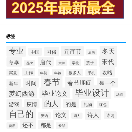
标签
专业
冬天
元宵节
习俗
中国
农历
宋代
唐代
冬季
孩子
学校
大学
品牌
攻略
工作
寓意
很多人
年初
年龄
手机
春节
春节期间
时间
是一个
新年
毕业设计
梦幻西游
毕业论文
汤圆
的人
的是
游戏
疫情
礼物
红包
自己的
诗人
论文
诗词
英语
词人
还不
都是
长辈
费用