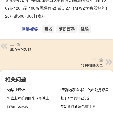
0?从120点到160所需经验 钱 帮…2771M WZ学暗器好的1
20的话500~600打底的
网络标签：
暗器
梦幻西游
经验
上一篇
藏心玉的攻略
下一篇
4399攻略大全
相关问题
5g毕业设计
“天翻地覆谁得知”的出处是哪里
陈诚土木系的由来（陈诚土木系）
基于arm的毕业设计
盲痴什么意思
梦幻西游新角色喵千岁