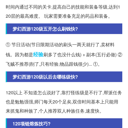
时间内通过不同的关卡,提高自己的技能和装备等级,达到1
20层的最高难度。 玩家需要准备充足的药品和装备。
梦幻西游120级五开怎么刷钱快?
① 节日活动(节日限期活动的刷头一两天就行了,卖材料
经验
钱。因为都是
刷多了也没什么钱) + 副本(五行必做) ②
飞贼不推荐(削了,只有经验,物品跟钱很少)... ①。
梦幻西游120级以后去哪练级快?
120以上 不知道怎么说好了,靠打怪练级是不行了,帮派任务
也是勉勉强强,师门每天20个足矣,双倍时间基本上只能用
来抓鬼和种族了,个人推荐双人种族任务,速度快。
120项链熔炼技巧?