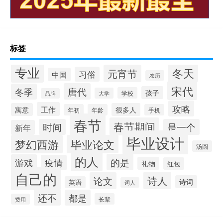
标签
专业
冬天
元宵节
习俗
中国
农历
宋代
唐代
冬季
孩子
学校
大学
品牌
攻略
工作
寓意
很多人
年初
年龄
手机
春节
春节期间
时间
是一个
新年
毕业设计
梦幻西游
毕业论文
汤圆
的人
的是
游戏
疫情
礼物
红包
自己的
诗人
论文
诗词
英语
词人
还不
都是
长辈
费用