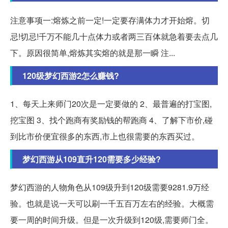
注意事项一:熔炼之前一定!一定要存满体力才开始熔。切
忌!切忌!千万不能几十点体力或者两三百体就急着要去点几
下。原因很简单,熔炼其实熔的就是那一瞬 注...
120级梦幻西游2怎么赚钱?
1、每天上来师门20次是一定要做的 2、最普遍的打宝图,
挖宝图 3、找个跑商有奖励钱的帮跑商 4、了解下市价,碰
到比市价便宜很多的东西,市上也很需要的东西买过。
梦幻西游从109直升120需要多少经验?
梦幻西游的人物角色从109级升到120级需要9281.9万经
验。也就是说一天可以刷一千五百万左右的经验。大概需
要一周的时间升级。但是一次升级到120级,需要师门全。