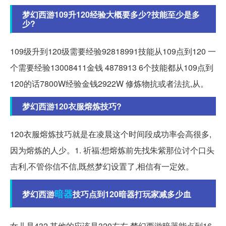
梦幻西游109升120经验大概要多少?技能至少是多
少?
109级升到120级需要经验92818991技能从109点到120 一
个需要经验13008411金钱 4878913 6个技能都从109点到
120的话7800W经验金钱2922W 修炼物抗或者法抗,从。
梦幻西游120衣服熔炼技巧?
120衣服熔炼技巧就是在凌晨这个时间段成功率会高很多,
因为熔炼的人少。1. 祈福:想熔炼前先找朱紫那位讨个口头
吉利,不管你信不信,既然梦幻设置了,相信有一定效。
暗器
梦幻西游
技巧点到120暗器打玩家减多少血
女儿是432 其他的应该是320左右 梦幻西游暗器能点到16