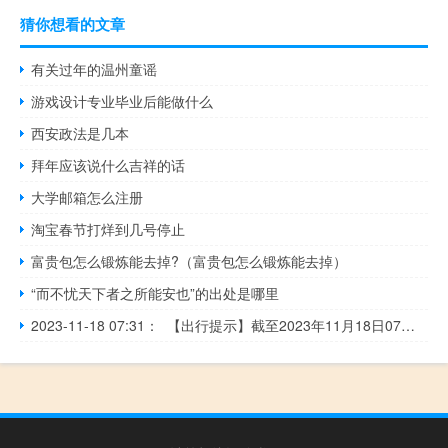
猜你想看的文章
有关过年的温州童谣
游戏设计专业毕业后能做什么
西安政法是几本
拜年应该说什么吉祥的话
大学邮箱怎么注册
淘宝春节打烊到几号停止
富贵包怎么锻炼能去掉?（富贵包怎么锻炼能去掉）
“而不忧天下者之所能安也”的出处是哪里
2023-11-18 07:31： 【出行提示】截至2023年11月18日07时： 1.成绵复线高速，绵阳高新区站出口（绵阳至成都方向），因计划性施工收费站关闭，预计时间：11月18日8时；新市站入口，因计划性施工收费站关闭，预计时间：11月20日18时；K51.400至K65.400成都至绵阳方向，因计划性施工主 ​​​