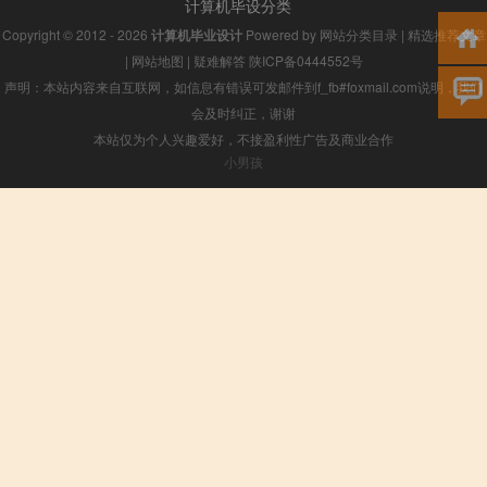
计算机毕设分类
Copyright © 2012 - 2026
计算机毕业设计
Powered by
网站分类目录
|
精选推荐文章
|
网站地图
|
疑难解答
陕ICP备0444552号
声明：本站内容来自互联网，如信息有错误可发邮件到f_fb#foxmail.com说明，我们
会及时纠正，谢谢
本站仅为个人兴趣爱好，不接盈利性广告及商业合作
小男孩