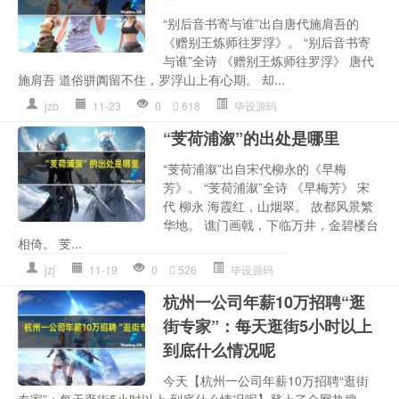
“别后音书寄与谁”出自唐代施肩吾的
《赠别王炼师往罗浮》。 “别后音书寄
与谁”全诗 《赠别王炼师往罗浮》 唐代
施肩吾 道俗骈阗留不住，罗浮山上有心期。 却...
jzb
11-23
0
618
毕设源码
“芰荷浦溆”的出处是哪里
“芰荷浦溆”出自宋代柳永的《早梅
芳》。 “芰荷浦溆”全诗 《早梅芳》 宋
代 柳永 海霞红，山烟翠。 故都风景繁
华地。 谯门画戟，下临万井，金碧楼台
相倚。 芰...
jzj
11-19
0
526
毕设源码
杭州一公司年薪10万招聘“逛
街专家”：每天逛街5小时以上
到底什么情况呢
今天【杭州一公司年薪10万招聘“逛街