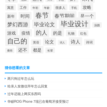
攻略
工作
寓意
很多人
年初
年龄
手机
春节
春节期间
时间
是一个
新年
毕业设计
梦幻西游
毕业论文
汤圆
的人
的是
游戏
疫情
礼物
红包
自己的
诗人
论文
诗词
英语
词人
还不
都是
长辈
费用
猜你想看的文章
两只狗过年怎么玩
给亲人发微信拜年怎么回复
过年还能上网买东西吗
华硕ROG Phone 7现已在葡萄牙接受预订