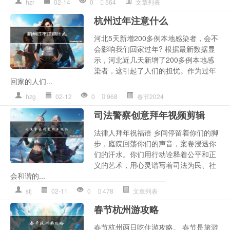
hzr
02-14
0
564
文章列表
杭州过年注意什么
河北5天新增200多例本地感染者，会不
会影响我们回家过年? 根据最新数据显
示，河北近几天新增了200多例本地感
染者，这引起了人们的担忧。作为过年
回家的人们...
hzg
02-12
0
968
春节2024
司法警察创意拜年视频剪辑
法律人拜年祝福语 乡间停留着你们的脚
步，庭院回荡你们的声音，案卷浸透你
们的汗水。你们用行动诠释着公平和正
义的艺术，用心灵谱写着司法为民、社
会和谐的...
sfj
02-11
0
478
文章列表
春节杭州游攻略
春节杭州两日吃住游攻略。 春节是旅游