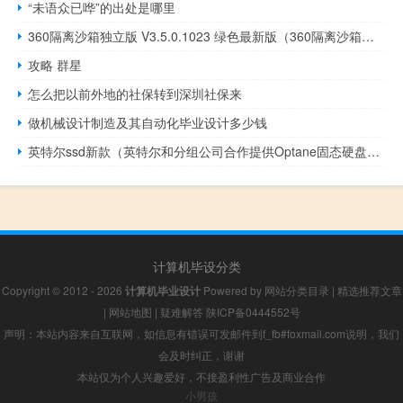
“未语众已哗”的出处是哪里
360隔离沙箱独立版 V3.5.0.1023 绿色最新版（360隔离沙箱独立版 V3.5.0.1023 绿色最新版功能简介）
攻略 群星
怎么把以前外地的社保转到深圳社保来
做机械设计制造及其自动化毕业设计多少钱
英特尔ssd新款（英特尔和分组公司合作提供Optane固态硬盘的免费访问）
计算机毕设分类
Copyright © 2012 - 2026
计算机毕业设计
Powered by
网站分类目录
|
精选推荐文章
|
网站地图
|
疑难解答
陕ICP备0444552号
声明：本站内容来自互联网，如信息有错误可发邮件到f_fb#foxmail.com说明，我们
会及时纠正，谢谢
本站仅为个人兴趣爱好，不接盈利性广告及商业合作
小男孩