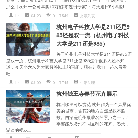
专家”：每天逛街5小时以上 到底什么情况呢】登上了全网热搜，
那么【杭州一公司年薪10万招聘“逛街专家”：每天逛街5小时以...
hz
04-23
0
549
文章列表
杭州电子科技大学是211还是9
85还是双一流（杭州电子科技
大学是211还是985）
关于杭州电子科技大学是211还是985还
是双一流，杭州电子科技大学是211还是985这个很多人还不知
道，今天小六来为大家解答以上的问题，现在让我们一起来看看
吧...
hz
03-09
0
745
生活助理
杭州钱王寺春节花卉展示
杭州哪里可以赏花 杭州作为一个风景优
美的城市，赏花的地方自然是数不胜
数。西湖是杭州最著名的景点之一，四
季都能欣赏到不同品种的花卉。春天，
湖边的樱花...