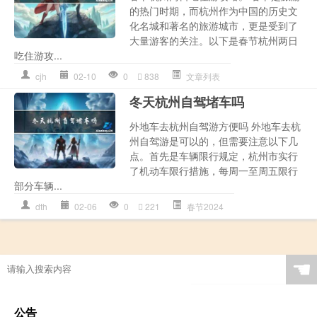
的热门时期，而杭州作为中国的历史文
化名城和著名的旅游城市，更是受到了
大量游客的关注。以下是春节杭州两日
吃住游攻...
cjh
02-10
0
838
文章列表
冬天杭州自驾堵车吗
外地车去杭州自驾游方便吗 外地车去杭
州自驾游是可以的，但需要注意以下几
点。首先是车辆限行规定，杭州市实行
了机动车限行措施，每周一至周五限行
部分车辆...
dth
02-06
0
221
春节2024
☚
公告