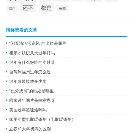
还不
都是
长辈
费用
猜你想看的文章
“闲看清洛漾东风”的出处是哪里
相亲才认识几天过年好吗
过年有什么好吃的小炒莱
自驾到福州过年怎么过
过年蒸馍馍放多少水
“已分成翁”的出处是哪里
回家过年图片是啥意思呀
美国过年签证难吗吗
家用小型电取暖锅炉（电取暖锅炉）
立春和大年初四的区别