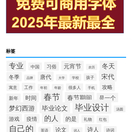
标签
专业
冬天
元宵节
习俗
中国
农历
宋代
唐代
冬季
孩子
学校
大学
品牌
攻略
工作
寓意
很多人
年初
年龄
手机
春节
春节期间
时间
是一个
新年
毕业设计
梦幻西游
毕业论文
汤圆
的人
的是
游戏
疫情
礼物
红包
自己的
诗人
论文
诗词
英语
词人