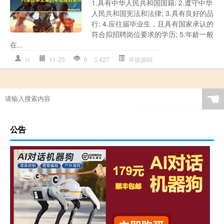
1.具有中华人民共和国国籍; 2.遵守中华
人民共和国宪法和法律; 3.具有良好的品
行; 4.应往届毕业生，且具有国家承认的
符合拟招聘岗位要求的学历; 5.年龄一般
在...
nl
11-25
0
427
毕设源码
☚
公告