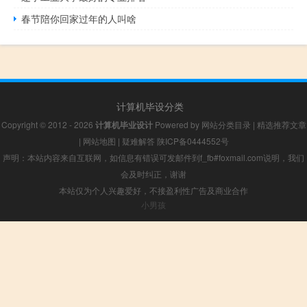
春节陪你回家过年的人叫啥
计算机毕设分类
Copyright © 2012 - 2026
计算机毕业设计
Powered by
网站分类目录
|
精选推荐文章
|
网站地图
|
疑难解答
陕ICP备0444552号
声明：本站内容来自互联网，如信息有错误可发邮件到f_fb#foxmail.com说明，我们
会及时纠正，谢谢
本站仅为个人兴趣爱好，不接盈利性广告及商业合作
小男孩