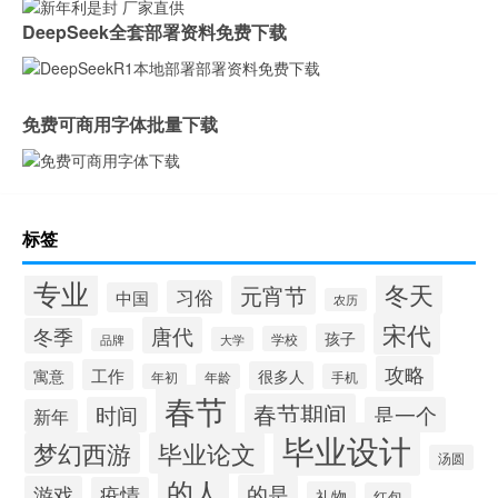
DeepSeek全套部署资料免费下载
免费可商用字体批量下载
标签
专业
冬天
元宵节
习俗
中国
农历
宋代
唐代
冬季
孩子
学校
大学
品牌
攻略
工作
寓意
很多人
年初
年龄
手机
春节
春节期间
时间
是一个
新年
毕业设计
梦幻西游
毕业论文
汤圆
的人
的是
游戏
疫情
礼物
红包