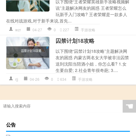
以下围绕“王者荣耀英雄新手攻略视频解
说”主题解决网友的困惑 王者荣耀怎么
玩新手入门攻略? 王者荣耀是一款多人
在线对战游戏,对于新手来说,首先...
wzr
04-27
0
227
手游攻略
囚禁计划18攻略
以下围绕“囚禁计划18攻略”主题解决网
友的困惑 内蒙古两名女大学被非法囚禁
送到沈阳当陪酒小姐，你怎么看? 1.女
生要自爱; 2.社会青年很奇葩; 3....
rjj
04-26
0
634
手游攻略
☚
公告