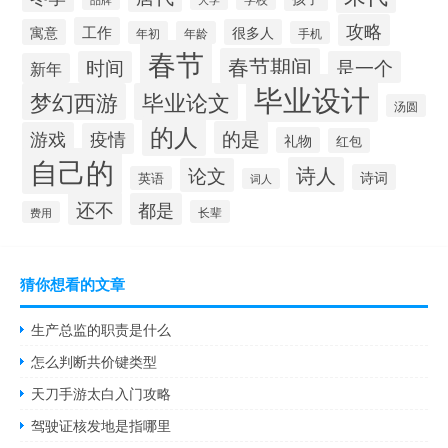
攻略
工作
寓意
很多人
年初
年龄
手机
春节
春节期间
时间
是一个
新年
毕业设计
梦幻西游
毕业论文
汤圆
的人
的是
游戏
疫情
礼物
红包
自己的
诗人
论文
诗词
英语
词人
还不
都是
长辈
费用
猜你想看的文章
生产总监的职责是什么
怎么判断共价键类型
天刀手游太白入门攻略
驾驶证核发地是指哪里