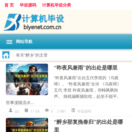
首 页
毕设源码
计算机毕设分类
网站导航
>
有关“醉乡”的文章
“昨夜风兼雨”的出处是哪里
“昨夜风兼雨”出自五代李煜的《乌夜
啼》。 “昨夜风兼雨”全诗 《乌夜啼》
五代 李煜 昨夜风兼雨，帘帏飒飒秋
声。 烛残漏断频欹枕，起坐不能平。
世事漫随流水...
jzz
11-24
0
481
毕设源码
“醉乡那复挽春归”的出处是哪
里