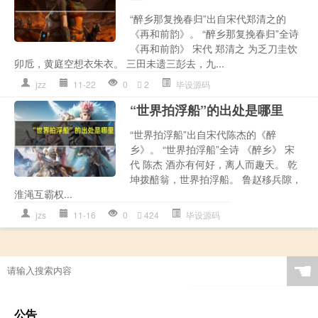
“醉乡那复挽春归”出自宋代郑清之的
《再和前韵》。 “醉乡那复挽春归”全诗
《再和前韵》 宋代 郑清之 为乏刀圭饮
卯卮，黄庭空想衣朱衣。 三田未遗三彭去，九...
jzz
11-22
0
2
毕设源码
“世界拍浮船”的出处是哪里
“世界拍浮船”出自宋代陈杰的《醉
乡》。 “世界拍浮船”全诗 《醉乡》 宋
代 陈杰 酒亦有何好，离人而趣天。 乾
坤拨醅翁，世界拍浮船。 鲁赵移兵隙，
淮渑互霸权...
jzs
11-16
0
424
毕设源码
☚
公告