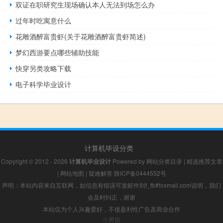
双证在职研究生现场确认本人无法到场怎么办
过年时吃寓意什么
花雕酒醉富贵虾(关于花雕酒醉富贵虾简述)
梦幻西游要点哪些辅助技能
快穿另类攻略下载
电子科学毕业设计
计算机毕设分类
Copyright © 2012 - 2026
计算机毕业设计
Powered by
网站分类目录
|
精选推荐文章
|
网站地图
|
疑难解答
陕ICP备0444552号
声明：本站内容来自互联网，如信息有错误可发邮件到f_fb#foxmail.com说明，我们
会及时纠正，谢谢
本站仅为个人兴趣爱好，不接盈利性广告及商业合作
小男孩