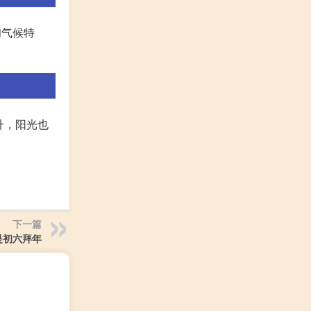
和气候特
升，阳光也
下一篇
是初六拜年