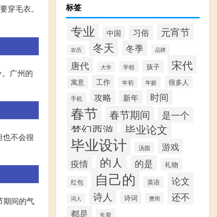
标签
要穿毛衣。
专业
元宵节
习俗
中国
冬天
冬季
农历
品牌
宋代
唐代
孩子
学校
大学
冷。广州的
工作
寓意
很多人
年初
年龄
攻略
时间
新年
手机
春节
春节期间
是一个
梦幻西游
毕业论文
但也不会很
毕业设计
游戏
汤圆
的人
的是
疫情
礼物
自己的
论文
红包
英语
诗人
还不
诗词
费用
词人
节期间的气
都是
长辈