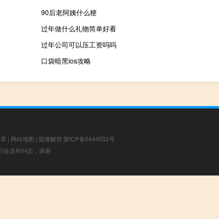
90后老阿姨什么梗
过年做什么礼物简单好看
过年公司可以压工资吗吗
口袋暗黑ios攻略
文章
|
网站地图
|
疑难解答
陕ICP备0444552号
，我们会及时纠正，谢谢