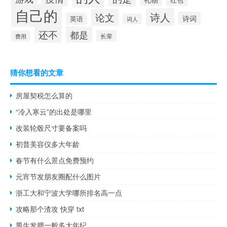
自己的
诗人
论文
诗词
英语
词人
还不
都是
长辈
费用
猜你想看的文章
房屋契税怎么算的
“冷入寒云”的出处是哪里
改装轮毂尺寸要备案吗
初普美容仪多大年龄
春节有什么景点免费预约
元宵节发朋友圈配什么图片
浙工大和宁波大学哪所排名高一点
攻略那个渣攻 快穿 txt
男生发腮一般多大年纪