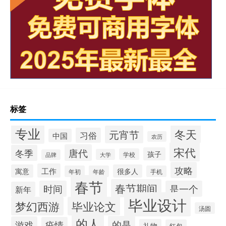
标签
专业
冬天
元宵节
习俗
中国
农历
宋代
唐代
冬季
孩子
学校
大学
品牌
攻略
工作
寓意
很多人
年初
年龄
手机
春节
春节期间
时间
是一个
新年
毕业设计
梦幻西游
毕业论文
汤圆
的人
的是
游戏
疫情
礼物
红包