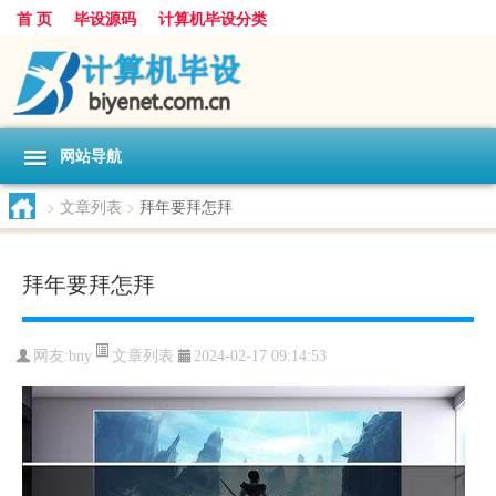
首 页
毕设源码
计算机毕设分类
网站导航
>
文章列表
>
拜年要拜怎拜
拜年要拜怎拜
文章列表
网友:
bny
2024-02-17 09:14:53