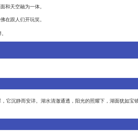
湖面和天空融为一体。
仿佛在跟人们开玩笑。
醉。
翠，它沉静而安详。湖水清澈通透，阳光的照耀下，湖面犹如宝