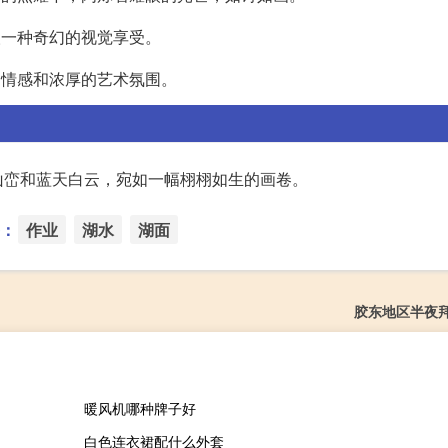
人一种奇幻的视觉享受。
的情感和浓厚的艺术氛围。
山峦和蓝天白云，宛如一幅栩栩如生的画卷。
：
作业
湖水
湖面
胶东地区半夜
暖风机哪种牌子好
白色连衣裙配什么外套