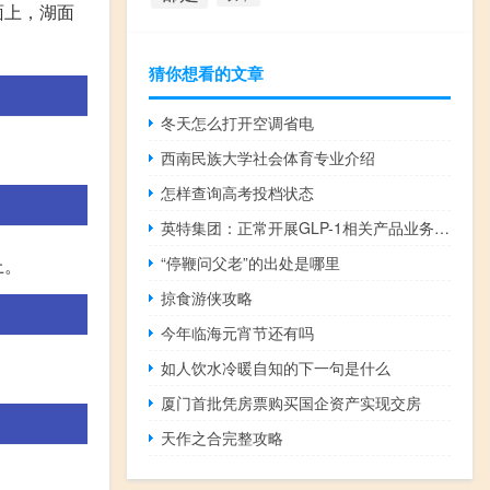
面上，湖面
猜你想看的文章
冬天怎么打开空调省电
西南民族大学社会体育专业介绍
怎样查询高考投档状态
英特集团：正常开展GLP-1相关产品业务与礼来、诺和诺德等企业持续开展对接与合作
“停鞭问父老”的出处是哪里
上。
掠食游侠攻略
今年临海元宵节还有吗
如人饮水冷暖自知的下一句是什么
厦门首批凭房票购买国企资产实现交房
天作之合完整攻略