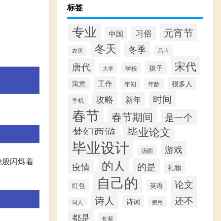
标签
专业
元宵节
习俗
中国
冬天
冬季
农历
品牌
宋代
唐代
孩子
学校
大学
工作
寓意
很多人
年初
年龄
攻略
时间
新年
手机
春节
春节期间
是一个
梦幻西游
毕业论文
毕业设计
游戏
汤圆
镜般闪烁着
的人
的是
疫情
礼物
自己的
论文
红包
英语
诗人
还不
诗词
费用
词人
都是
长辈