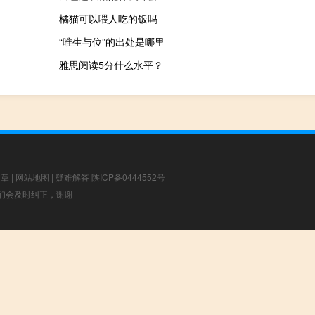
橘猫可以喂人吃的饭吗
“唯生与位”的出处是哪里
雅思阅读5分什么水平？
文章
|
网站地图
|
疑难解答
陕ICP备0444552号
，我们会及时纠正，谢谢