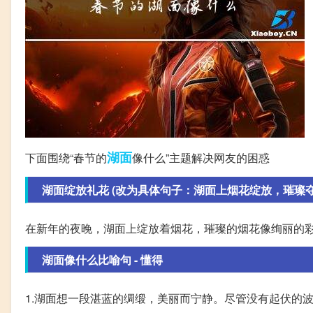
湖面
下面围绕“春节的
像什么”主题解决网友的困惑
湖面绽放礼花 (改为具体句子：湖面上烟花绽放，璀璨
在新年的夜晚，湖面上绽放着烟花，璀璨的烟花像绚丽的
湖面像什么比喻句 - 懂得
1.湖面想一段湛蓝的绸缎，美丽而宁静。尽管没有起伏的