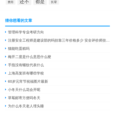
还不
都是
长辈
费用
猜你想看的文章
管理科学专业考研方向
注册安全工程师是建设部的吗挂靠三年价格多少 安全评价师挂靠价格
猫能吃蛋糕吗
梅开二度是什么意思什么梗
手指没有螺纹代表什么
上海高复班有哪些学校
60岁元宵节祝福图片最新
小冬天什么花会开呢
草莓邮寄方便吗冬天
为什么冬天老人埋头睡