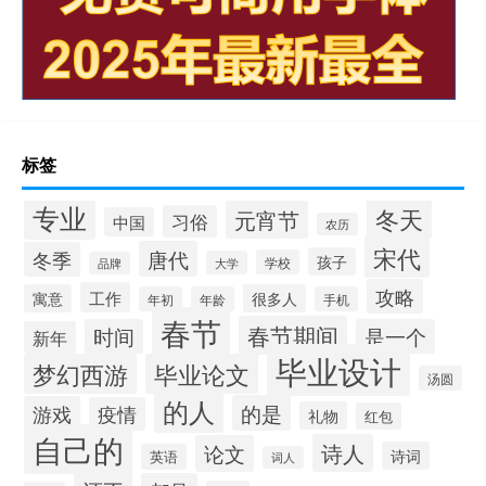
标签
专业
冬天
元宵节
习俗
中国
农历
宋代
唐代
冬季
孩子
学校
大学
品牌
攻略
工作
寓意
很多人
年初
年龄
手机
春节
春节期间
时间
是一个
新年
毕业设计
梦幻西游
毕业论文
汤圆
的人
的是
游戏
疫情
礼物
红包
自己的
诗人
论文
诗词
英语
词人