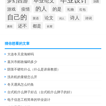
梦幻西游
毕业论文
汤圆
的人
的是
游戏
疫情
礼物
红包
自己的
诗人
论文
诗词
英语
词人
还不
都是
长辈
费用
猜你想看的文章
大连冬天卖海鲜吗
嘉兴市邮政编码多少
阴茎不硬吃什么（什么是讲座教授）
洗衣机的童锁怎么开
冬天遇风怎么钓鱼
台式机什么牌子好点（台式机什么牌子的好）
电子信息工程简单的毕业设计