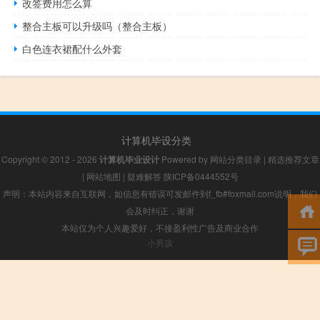
改签费用怎么算
整合主板可以升级吗（整合主板）
白色连衣裙配什么外套
计算机毕设分类
Copyright © 2012 - 2026
计算机毕业设计
Powered by
网站分类目录
|
精选推荐文章
|
网站地图
|
疑难解答
陕ICP备0444552号
声明：本站内容来自互联网，如信息有错误可发邮件到f_fb#foxmail.com说明，我们
会及时纠正，谢谢
本站仅为个人兴趣爱好，不接盈利性广告及商业合作
小男孩