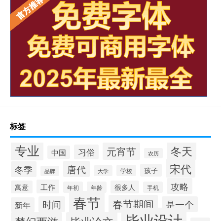
标签
专业
冬天
元宵节
习俗
中国
农历
宋代
唐代
冬季
孩子
学校
大学
品牌
攻略
工作
寓意
很多人
年初
年龄
手机
春节
春节期间
时间
是一个
新年
毕业设计