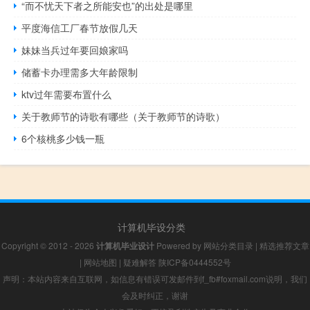
“而不忧天下者之所能安也”的出处是哪里
平度海信工厂春节放假几天
妹妹当兵过年要回娘家吗
储蓄卡办理需多大年龄限制
ktv过年需要布置什么
关于教师节的诗歌有哪些（关于教师节的诗歌）
6个核桃多少钱一瓶
计算机毕设分类
Copyright © 2012 - 2026
计算机毕业设计
Powered by
网站分类目录
|
精选推荐文章
|
网站地图
|
疑难解答
陕ICP备0444552号
声明：本站内容来自互联网，如信息有错误可发邮件到f_fb#foxmail.com说明，我们
会及时纠正，谢谢