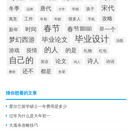
宋代
唐代
冬季
孩子
学校
大学
品牌
攻略
工作
寓意
很多人
年初
年龄
手机
春节
春节期间
时间
是一个
新年
毕业设计
梦幻西游
毕业论文
汤圆
的人
的是
游戏
疫情
礼物
红包
自己的
诗人
论文
诗词
英语
词人
还不
都是
长辈
费用
猜你想看的文章
爱尔兰留学硕士一年费用是多少
过年为什么是大年初一
大逃杀攻略技巧