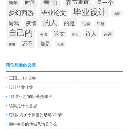
春节
春节期间
时间
是一个
新年
毕业设计
梦幻西游
毕业论文
汤圆
的人
的是
游戏
疫情
礼物
红包
自己的
诗人
论文
诗词
英语
词人
还不
都是
长辈
费用
猜你想看的文章
三国志 13 攻略
设计毕业作业
“君谨守之”的出处是哪里
繞梁是什么意思
琼瑶小说6个梦指的是哪6个梦
阆中春节的地域风情是什么