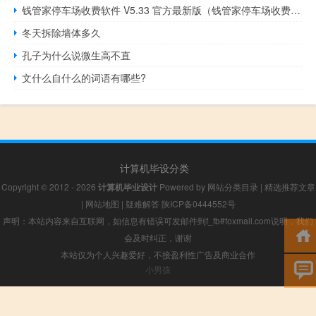
钱管家停车场收费软件 V5.33 官方最新版（钱管家停车场收费软件 V5.33 官方最新版功能简介）
冬天拆除墙体多久
孔子为什么说微生高不直
文什么自什么的词语有哪些?
计算机毕设分类
Copyright © 2012 - 2026
计算机毕业设计
Powered by
网站分类目录
|
精选推荐文章
|
网站地图
|
疑难解答
陕ICP备0444552号
声明：本站内容来自互联网，如信息有错误可发邮件到f_fb#foxmail.com说明，我们
会及时纠正，谢谢
本站仅为个人兴趣爱好，不接盈利性广告及商业合作
小男孩