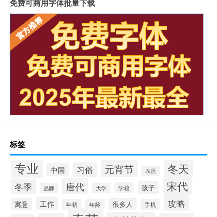
免费可商用字体批量下载
标签
专业
冬天
元宵节
习俗
中国
农历
宋代
唐代
冬季
孩子
学校
大学
品牌
攻略
工作
寓意
很多人
年初
年龄
手机