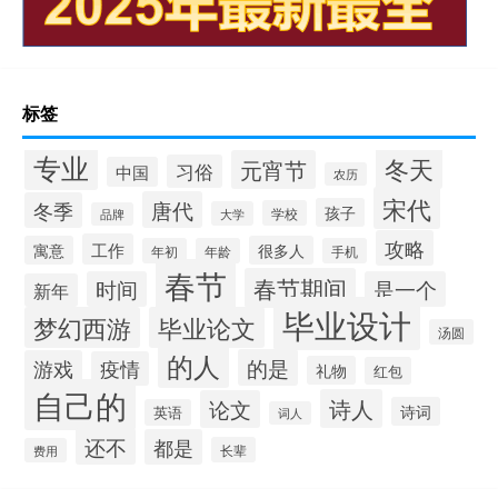
标签
专业
冬天
元宵节
习俗
中国
农历
宋代
唐代
冬季
孩子
学校
大学
品牌
攻略
工作
寓意
很多人
年初
年龄
手机
春节
春节期间
时间
是一个
新年
毕业设计
梦幻西游
毕业论文
汤圆
的人
的是
游戏
疫情
礼物
红包
自己的
诗人
论文
诗词
英语
词人
还不
都是
长辈
费用