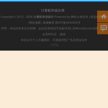
计算机毕设分类
Copyright © 2012 - 2026
计算机毕业设计
Powered by
网站分类目录
|
精选推荐文章
|
网站地图
|
疑难解答
陕ICP备0444552号
声明：本站内容来自互联网，如信息有错误可发邮件到f_fb#foxmail.com说明，我们
会及时纠正，谢谢
本站仅为个人兴趣爱好，不接盈利性广告及商业合作
小男孩