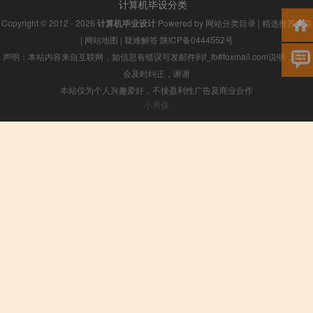
计算机毕设分类
Copyright © 2012 - 2026
计算机毕业设计
Powered by
网站分类目录
|
精选推荐文章
|
网站地图
|
疑难解答
陕ICP备0444552号
声明：本站内容来自互联网，如信息有错误可发邮件到f_fb#foxmail.com说明，我们
会及时纠正，谢谢
本站仅为个人兴趣爱好，不接盈利性广告及商业合作
小男孩