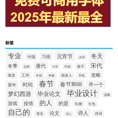
标签
专业
冬天
元宵节
习俗
中国
农历
宋代
唐代
冬季
孩子
学校
大学
品牌
攻略
工作
寓意
很多人
年初
年龄
手机
春节
春节期间
时间
是一个
新年
毕业设计
梦幻西游
毕业论文
汤圆
的人
的是
游戏
疫情
礼物
红包
自己的
诗人
论文
诗词
英语
词人