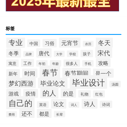
标签
专业
冬天
元宵节
习俗
中国
农历
宋代
唐代
冬季
孩子
学校
大学
品牌
攻略
工作
寓意
很多人
年初
年龄
手机
春节
春节期间
时间
是一个
新年
毕业设计
梦幻西游
毕业论文
汤圆
的人
的是
游戏
疫情
礼物
红包
自己的
诗人
论文
诗词
英语
词人
还不
都是
长辈
费用