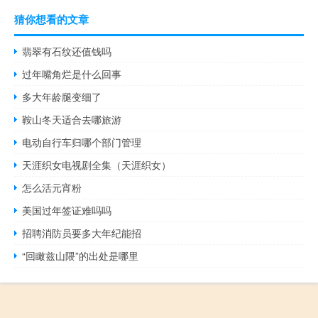
猜你想看的文章
翡翠有石纹还值钱吗
过年嘴角烂是什么回事
多大年龄腿变细了
鞍山冬天适合去哪旅游
电动自行车归哪个部门管理
天涯织女电视剧全集（天涯织女）
怎么活元宵粉
美国过年签证难吗吗
招聘消防员要多大年纪能招
“回瞰兹山隈”的出处是哪里