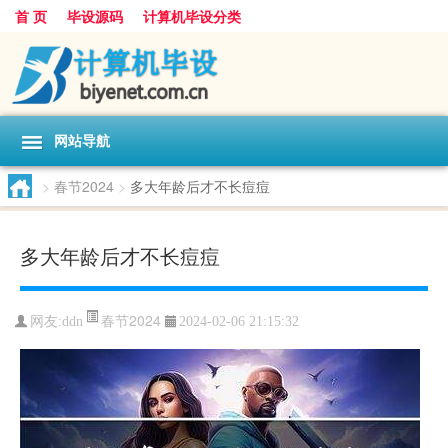
首 页
毕设源码
计算机毕设分类
网站导航
>
春节2024
>
多大年龄后才不长痘痘
多大年龄后才不长痘痘
春节2024
网友:
ddn
2024-02-06 21:15:32