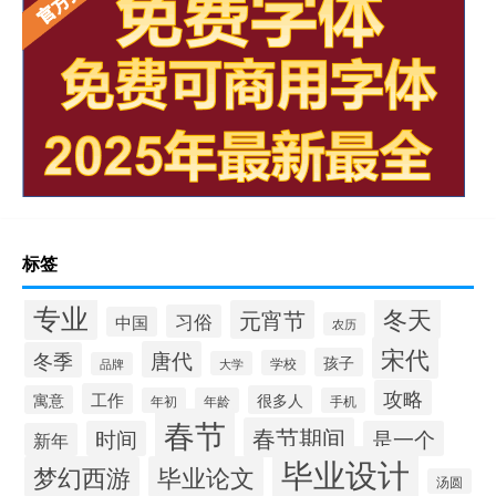
标签
专业
冬天
元宵节
习俗
中国
农历
宋代
唐代
冬季
孩子
学校
大学
品牌
攻略
工作
寓意
很多人
年初
年龄
手机
春节
春节期间
时间
是一个
新年
毕业设计
梦幻西游
毕业论文
汤圆