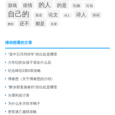
的人
的是
游戏
疫情
礼物
红包
自己的
诗人
论文
诗词
英语
词人
还不
都是
长辈
费用
猜你想看的文章
“壶中日月尚经年”的出处是哪里
大年纪的女孩子喜欢什么花
纪念碑谷2第5章攻略
博睿恩（关于博睿恩的介绍）
“醉乡那复挽春归”的出处是哪里
分厘利息计算
为什么冬天吃羊蝎子
密室逃亡越狱攻略