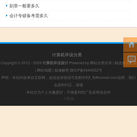
刻章一般要多久
会计专硕备考需多久
计算机毕设分类
Copyright © 2012 - 2026
计算机毕业设计
Powered by
网站分类目录
|
精选推荐文章
|
网站地图
|
疑难解答
陕ICP备0444552号
声明：本站内容来自互联网，如信息有错误可发邮件到f_fb#foxmail.com说明，我们
会及时纠正，谢谢
本站仅为个人兴趣爱好，不接盈利性广告及商业合作
小男孩