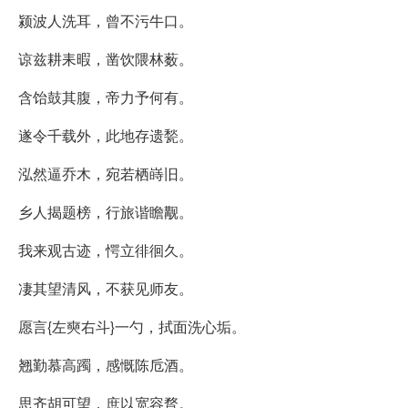
颍波人洗耳，曾不污牛口。
谅兹耕耒暇，凿饮隈林薮。
含饴鼓其腹，帝力予何有。
遂令千载外，此地存遗甃。
泓然逼乔木，宛若栖嵵旧。
乡人揭题榜，行旅谐瞻觏。
我来观古迹，愕立徘徊久。
凄其望清风，不获见师友。
愿言{左奭右斗}一勺，拭面洗心垢。
翘勤慕高躅，感慨陈卮酒。
思齐胡可望，庶以宽容瞀。