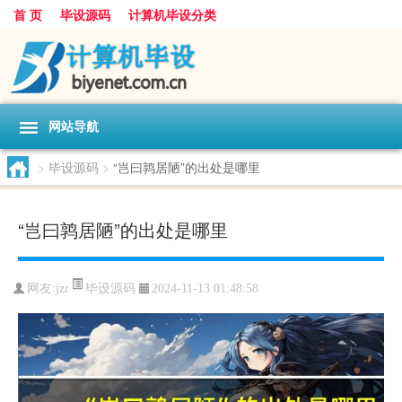
首 页
毕设源码
计算机毕设分类
网站导航
>
毕设源码
>
“岂曰鹑居陋”的出处是哪里
“岂曰鹑居陋”的出处是哪里
毕设源码
网友:
jzr
2024-11-13 01:48:58