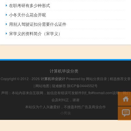
在职考研有多少种形式
小冬天什么花会开呢
用别人驾驶证扣分需要什么证件
宋学义的资料简介（宋学义）
计算机毕设分类
Copyright © 2012 - 2026
计算机毕业设计
Powered by
网站分类目录
|
精选推荐文章
|
网站地图
|
疑难解答
陕ICP备0444552号
声明：本站内容来自互联网，如信息有错误可发邮件到f_fb#foxmail.com说明，我们
会及时纠正，谢谢
本站仅为个人兴趣爱好，不接盈利性广告及商业合作
小男孩