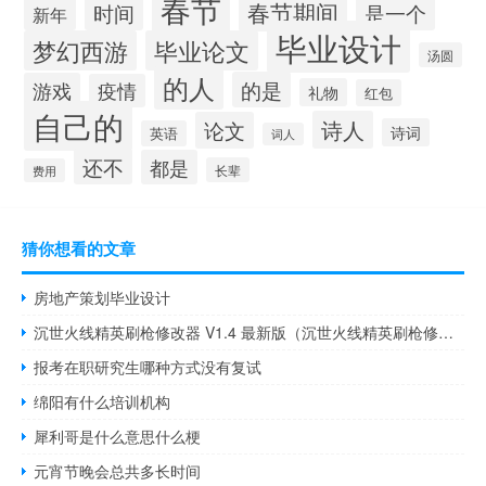
春节
春节期间
时间
是一个
新年
毕业设计
梦幻西游
毕业论文
汤圆
的人
的是
游戏
疫情
礼物
红包
自己的
诗人
论文
诗词
英语
词人
还不
都是
长辈
费用
猜你想看的文章
房地产策划毕业设计
沉世火线精英刷枪修改器 V1.4 最新版（沉世火线精英刷枪修改器 V1.4 最新版功能简介）
报考在职研究生哪种方式没有复试
绵阳有什么培训机构
犀利哥是什么意思什么梗
元宵节晚会总共多长时间