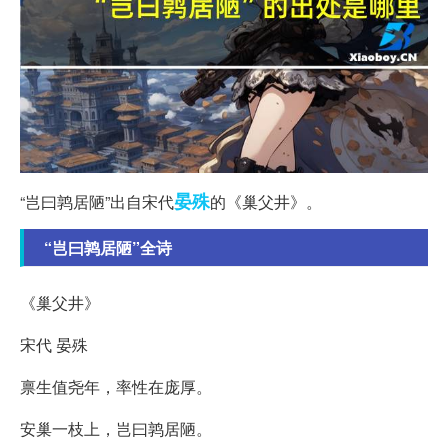
晏殊
“岂曰鹑居陋”出自宋代
的《巢父井》。
“岂曰鹑居陋”全诗
《巢父井》
宋代 晏殊
禀生值尧年，率性在庞厚。
安巢一枝上，岂曰鹑居陋。