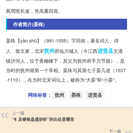
夙驾恨长途，凭高重回首。
作者简介(晏殊)
晏殊【y
àn shū】（991-1055）字同叔，著名词人、诗
抚州
进贤县
人、散文家，北宋
府临川城人（今江西
文港
镇沙河人，位于香楠峰下，其父为抚州府手力节级），是
当时的抚州籍第一个宰相。晏殊与其第七子晏几道（1037
-1110），在当时北宋词坛上，被称为“大晏”和“小晏”。
网络标签：
抚州
晏殊
进贤县
上一篇
“钅及镂银盘盛炒虾”的出处是哪里
下一篇