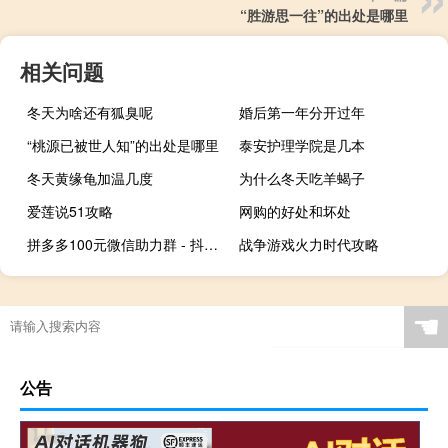
“胜游思一往”的出处是哪里
相关问题
冬天为啥还有狐臭呢
婚后第一年分开过年
“桃源已被世人知”的出处是哪里
泰安护理学院是几本
冬天黄缘龟加温几度
为什么冬天吃羊蝎子
爱莲说51攻略
网购的好处和坏处
拼多多100元微信助力群 - 抖音购买微信支付
战争游戏火力时代攻略
☚
公告