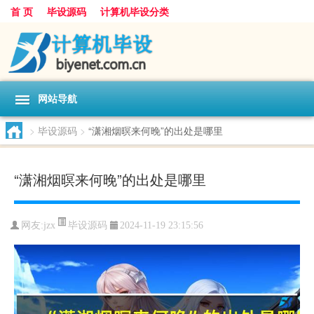
首 页
毕设源码
计算机毕设分类
网站导航
>
毕设源码
>
“潇湘烟暝来何晚”的出处是哪里
“潇湘烟暝来何晚”的出处是哪里
毕设源码
网友:
jzx
2024-11-19 23:15:56