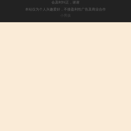
会及时纠正，谢谢
本站仅为个人兴趣爱好，不接盈利性广告及商业合作
小男孩