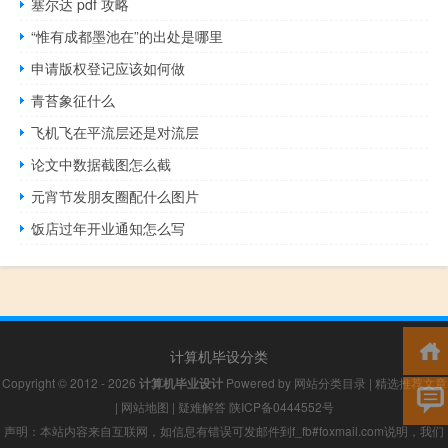
塞尔达 pdf 攻略
“惟有成都墨池在”的出处是哪里
申请版权登记应该如何做
青苔象征什么
飞机飞在平流层还是对流层
论文中数据截图怎么截
元宵节发朋友圈配什么图片
饭店过年开业通知怎么写
计算机毕设分类
Copyright © 2012 - 2026
计算机毕业设计
Powered by
网站分类目录
|
精选推荐文章
|
网站地图
|
疑难解答
陕ICP备0444552号
声明：本站内容来自互联网，如信息有错误可发邮件到f_fb#foxmail.com说明，我们