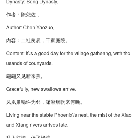
Dynasty: Song Dynasty,
作者：陈尧佐，
Author: Chen Yaozuo,
内容：二社良辰，千家庭院。
Content: It\'s a good day for the village gathering, with tho
usands of courtyards.
翩翩又见新来燕。
Gracefully, new swallows arrive.
凤凰巢稳许为邻，潇湘烟暝来何晚。
Living near the stable Phoenix\'s nest, the mist of the Xiao
and Xiang rivers arrives late.
乱入红楼，低飞绿岸。