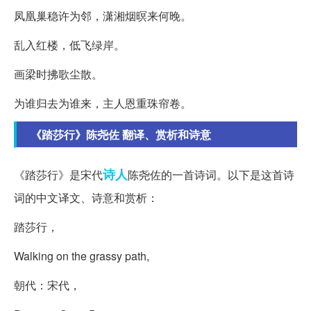
凤凰巢稳许为邻，潇湘烟暝来何晚。
乱入红楼，低飞绿岸。
画梁时拂歌尘散。
为谁归去为谁来，主人恩重珠帘卷。
《踏莎行》陈尧佐 翻译、赏析和诗意
诗人
《踏莎行》是宋代
陈尧佐的一首诗词。以下是这首诗
词的中文译文、诗意和赏析：
踏莎行，
Walking on the grassy path,
朝代：宋代，