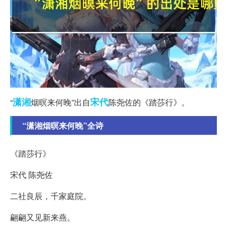
潇湘
宋代
“
烟暝来何晚”出自
陈尧佐的《踏莎行》。
“潇湘烟暝来何晚”全诗
《踏莎行》
宋代 陈尧佐
二社良辰，千家庭院。
翩翩又见新来燕。