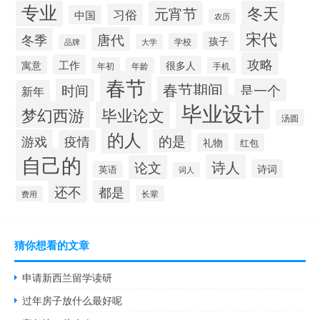
专业
冬天
元宵节
习俗
中国
农历
宋代
唐代
冬季
孩子
学校
大学
品牌
攻略
工作
寓意
很多人
年初
年龄
手机
春节
春节期间
时间
是一个
新年
毕业设计
梦幻西游
毕业论文
汤圆
的人
的是
游戏
疫情
礼物
红包
自己的
诗人
论文
诗词
英语
词人
还不
都是
长辈
费用
猜你想看的文章
申请新西兰留学读研
过年房子放什么最好呢