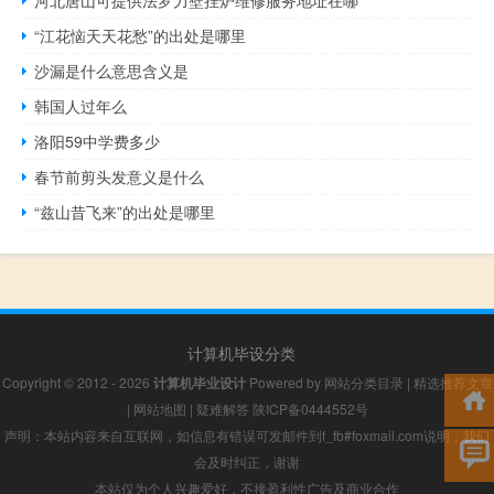
河北唐山可提供法罗力壁挂炉维修服务地址在哪
“江花恼天天花愁”的出处是哪里
沙漏是什么意思含义是
韩国人过年么
洛阳59中学费多少
春节前剪头发意义是什么
“兹山昔飞来”的出处是哪里
计算机毕设分类
Copyright © 2012 - 2026
计算机毕业设计
Powered by
网站分类目录
|
精选推荐文章
|
网站地图
|
疑难解答
陕ICP备0444552号
声明：本站内容来自互联网，如信息有错误可发邮件到f_fb#foxmail.com说明，我们
会及时纠正，谢谢
本站仅为个人兴趣爱好，不接盈利性广告及商业合作