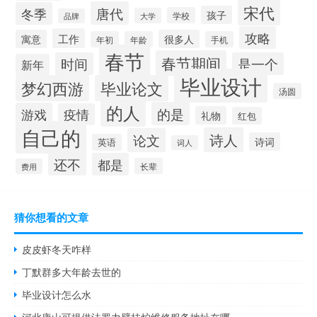
宋代
唐代
冬季
孩子
学校
大学
品牌
攻略
工作
寓意
很多人
年初
年龄
手机
春节
春节期间
时间
是一个
新年
毕业设计
梦幻西游
毕业论文
汤圆
的人
的是
游戏
疫情
礼物
红包
自己的
诗人
论文
诗词
英语
词人
还不
都是
长辈
费用
猜你想看的文章
皮皮虾冬天咋样
丁默群多大年龄去世的
毕业设计怎么水