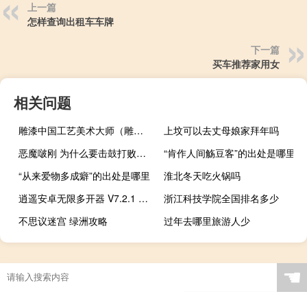
上一篇
怎样查询出租车车牌
下一篇
买车推荐家用女
相关问题
雕漆中国工艺美术大师（雕漆）
上坟可以去丈母娘家拜年吗
恶魔啵刚 为什么要击鼓打败杉之恶魔啵刚什么梗
“肯作人间觞豆客”的出处是哪里
“从来爱物多成癖”的出处是哪里
淮北冬天吃火锅吗
逍遥安卓无限多开器 V7.2.1 官方最新版（逍遥安卓无限多开器 V7.2.1 官方最新版功能简介）
浙江科技学院全国排名多少
不思议迷宫 绿洲攻略
过年去哪里旅游人少
☚