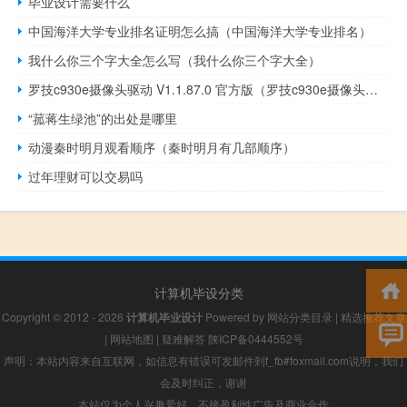
毕业设计需要什么
中国海洋大学专业排名证明怎么搞（中国海洋大学专业排名）
我什么你三个字大全怎么写（我什么你三个字大全）
罗技c930e摄像头驱动 V1.1.87.0 官方版（罗技c930e摄像头驱动 V1.1.87.0 官方版功能简介）
“菰蒋生绿池”的出处是哪里
动漫秦时明月观看顺序（秦时明月有几部顺序）
过年理财可以交易吗
计算机毕设分类
Copyright © 2012 - 2026
计算机毕业设计
Powered by
网站分类目录
|
精选推荐文章
|
网站地图
|
疑难解答
陕ICP备0444552号
声明：本站内容来自互联网，如信息有错误可发邮件到f_fb#foxmail.com说明，我们
会及时纠正，谢谢
本站仅为个人兴趣爱好，不接盈利性广告及商业合作