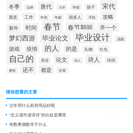
宋代
唐代
冬季
孩子
学校
大学
品牌
攻略
工作
寓意
很多人
年初
年龄
手机
春节
春节期间
时间
是一个
新年
毕业设计
梦幻西游
毕业论文
汤圆
的人
的是
游戏
疫情
礼物
红包
自己的
诗人
论文
诗词
英语
词人
还不
都是
长辈
费用
猜你想看的文章
过年用什么厨房用品好呢
“忠义漫作虚语传”的出处是哪里
奇数乘偶数等于什么