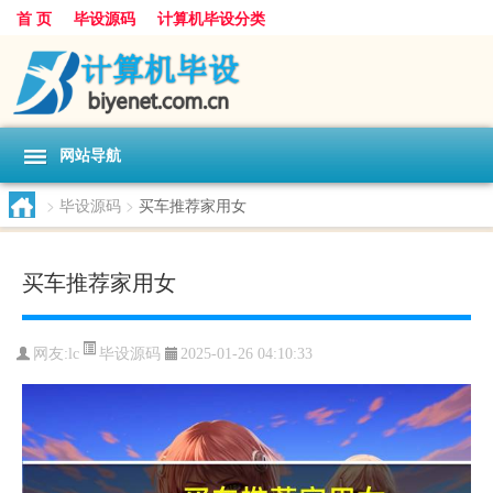
首 页
毕设源码
计算机毕设分类
网站导航
>
毕设源码
>
买车推荐家用女
买车推荐家用女
毕设源码
网友:
lc
2025-01-26 04:10:33