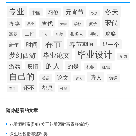
专业
冬天
元宵节
习俗
中国
农历
宋代
唐代
冬季
孩子
学校
大学
品牌
攻略
工作
寓意
很多人
年初
年龄
手机
春节
春节期间
时间
是一个
新年
毕业设计
梦幻西游
毕业论文
汤圆
的人
的是
游戏
疫情
礼物
红包
自己的
诗人
论文
诗词
英语
词人
还不
都是
长辈
费用
猜你想看的文章
花雕酒醉富贵虾(关于花雕酒醉富贵虾简述)
微生物包括哪些种类