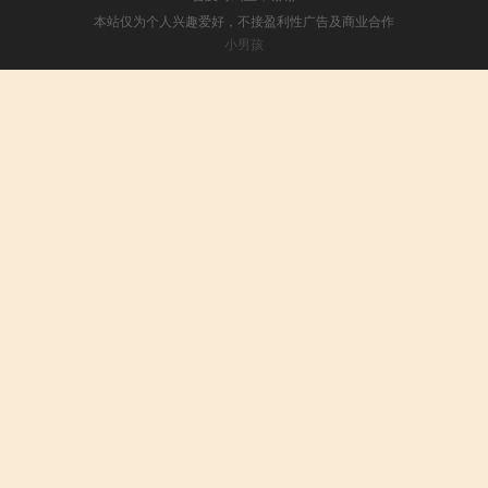
本站仅为个人兴趣爱好，不接盈利性广告及商业合作
小男孩