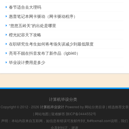
春节适合去大理吗
惠普笔记本网卡驱动（网卡驱动程序）
“悠悠五岭关”的出处是哪里
橙光妃容天下攻略
在职研究生考生如何将考场失误减少到最低限度
亮哥不靓在抖音发布了新作品（lgbl40）
毕业设计费用是多少
计算机毕设分类
Copyright © 2012 - 2026
计算机毕业设计
Powered by
网站分类目录
|
精选推荐文章
|
网站地图
|
疑难解答
陕ICP备0444552号
声明：本站内容来自互联网，如信息有错误可发邮件到f_fb#foxmail.com说明，我们
会及时纠正，谢谢