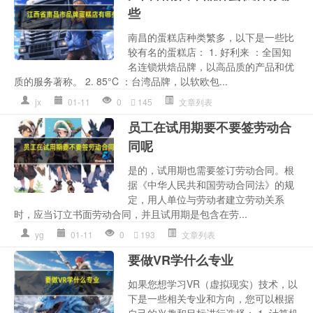
些
南昌的蛋糕店种类繁多，以下是一些比
较有名的蛋糕店： 1. 好利来 ：全国知
名连锁烘焙品牌，以高品质的产品和优
质的服务著称。 2. 85°C ：台湾品牌，以软欧包...
jx
01-11
0
145
文章列表
员工在试用期要不要签劳动合
同呢
是的，试用期也需要签订劳动合同。根
据《中华人民共和国劳动合同法》的规
定，用人单位与劳动者建立劳动关系
时，应当订立书面劳动合同，并且试用期是包含在劳...
yg
01-11
0
193
文章列表
要做VR学什么专业
如果您想学习VR（虚拟现实）技术，以
下是一些相关专业和方向，您可以根据