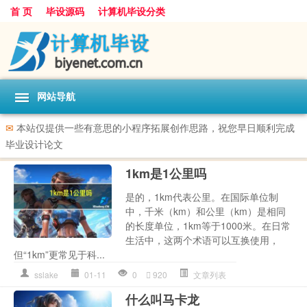
首 页
毕设源码
计算机毕设分类
网站导航
✉
本站仅提供一些有意思的小程序拓展创作思路，祝您早日顺利完成
毕业设计论文
1km是1公里吗
是的，1km代表公里。在国际单位制
中，千米（km）和公里（km）是相同
的长度单位，1km等于1000米。在日常
生活中，这两个术语可以互换使用，
但“1km”更常见于科...
sslake
01-11
0
920
文章列表
什么叫马卡龙