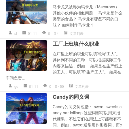
马卡龙又被称为玛卡龙（Macarons）
其他小伙伴的相似问题： 马卡龙是什么
类型的食品？ 马卡龙有哪些不同的口
味？ 如何制作马卡龙？
sl
01-11
0
4
文章列表
工厂上班填什么职业
在厂里上班的职业可以填写为“工人”。
具体到不同的工种，可以根据实际工作
内容来描述，例如： 如果是在生产线上
的工人，可以填写“生产工人”。 如果在
车间负责...
gc
01-11
0
450
文章列表
Candy的同义词
Candy的同义词包括： sweet sweets c
andy bar lollipop 这些词都可以用来指
代糖果，不过它们在用法上可能稍有不
同。例如，sweet通常用作形容词，而c