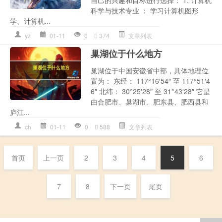
自己的兴趣和目标进行选择： 1. 计算机
科学与技术专业 ： 学习计算机图形
学、计算机...
yz
01-11
0
374
文章列表
巢湖位于什么地方
巢湖位于中国安徽省中部，具体地理位
置为： 东经： 117°16′54″ 至 117°51′4
6″ 北纬： 30°25′28″ 至 31°43′28″ 它是
由合肥市、巢湖市、肥东县、肥西县和
庐江...
ch
01-11
0
588
文章列表
首页
上一页
2
3
4
5
6
7
8
下一页
尾页