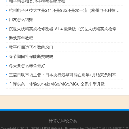
和平精英抽奖玛莎拉蒂在哪里抽
杭州电子科技大学是211还是985还是双一流（杭州电子科技大学是211还是985）
用友怎么结账
沉世火线精英刷枪修改器 V1.4 最新版（沉世火线精英刷枪修改器 V1.4 最新版功能简介）
游戏拜年教程
数平行四边形个数的窍门
春节期间社保能断交吗吗
冬天要怎么养鱼最好
三菱日联市场主管：日本央行最早可能在明年1月结束负利率政策日本央行可能需要维持收益率曲线控制（YCC）框架以避免长期利率的突然上升
车评头条：体验2014款MG3/MG5/MG6 全系车型升级
计算机毕设分类
Copyright © 2012 - 2026
计算机毕业设计
Powered by
网站分类目录
|
精选推荐文章