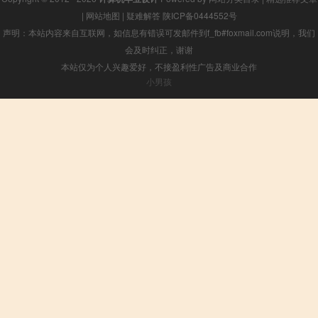
|
网站地图
|
疑难解答
陕ICP备0444552号
声明：本站内容来自互联网，如信息有错误可发邮件到f_fb#foxmail.com说明，我们
会及时纠正，谢谢
本站仅为个人兴趣爱好，不接盈利性广告及商业合作
小男孩