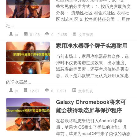
些常见的分类方式： 1. 按历史发展角度
分类 ： 流动性社区 村舍式社区 农村社
区 城市社区 2. 按空间特征分类 ： 居住
社...
sr
01-08
0
455
文章列表
家用净水器哪个牌子实惠耐用
当前市场上，家用净水器品牌众多，选
择时不仅要考虑过滤效果、出水速度、
滤芯寿命等因素，还要考虑价格是否实
惠。以下是几款被广泛认为好用又实惠
的净水器品...
jy
12-27
0
921
文章列表
Galaxy Chromebook将来可
能会获得动态屏幕保护程序
在谷歌将动态壁纸引入Android多年
后，苹果为iOS推出了类似的功能。几
年前，苹果为macOS带来了类似的动态