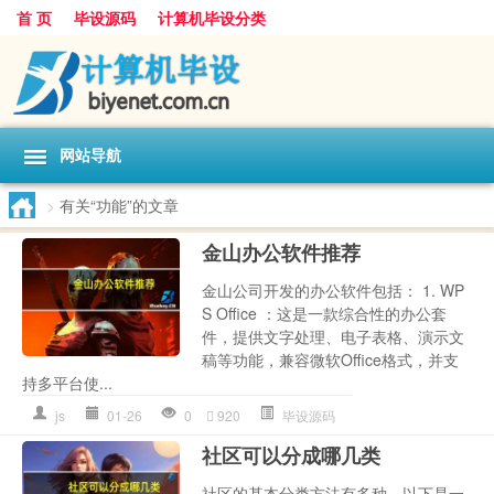
首 页
毕设源码
计算机毕设分类
网站导航
>
有关“功能”的文章
金山办公软件推荐
金山公司开发的办公软件包括： 1. WP
S Office ：这是一款综合性的办公套
件，提供文字处理、电子表格、演示文
稿等功能，兼容微软Office格式，并支
持多平台使...
js
01-26
0
920
毕设源码
社区可以分成哪几类
社区的基本分类方法有多种，以下是一