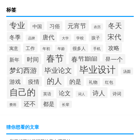
标签
专业
冬天
元宵节
习俗
中国
农历
宋代
唐代
冬季
孩子
学校
大学
品牌
攻略
工作
寓意
很多人
年初
年龄
手机
春节
春节期间
时间
是一个
新年
毕业设计
梦幻西游
毕业论文
汤圆
的人
的是
游戏
疫情
礼物
红包
自己的
诗人
论文
诗词
英语
词人
还不
都是
长辈
费用
猜你想看的文章