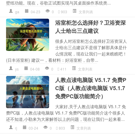
壁纸功能。现在，谷歌正试图实现与其桌面操作系统类...
ga
04-23
0
903
文章列表
浴室柜怎么选择好？卫浴资深
人士给出三点建议
很多人对浴室柜怎么选择好卫浴资深人
士给出三点建议不是很了解那具体是什
么情况呢，现在让我们一起来瞧瞧吧！
(日丰浴室柜) 建议一，看材料：好浴室柜，自带...
ys
04-08
0
411
文章列表
人教点读电脑版 V5.1.7 免费P
C版（人教点读电脑版 V5.1.7
免费PC版功能简介）
大家好,关于人教点读电脑版 V5.1.7 免
费PC版，人教点读电脑版 V5.1.7 免费PC版功能简介这个很多人
还不知道,小勒来为大家解答以上的问题，现在让我们一起来看...
rj
03-24
0
803
文章列表