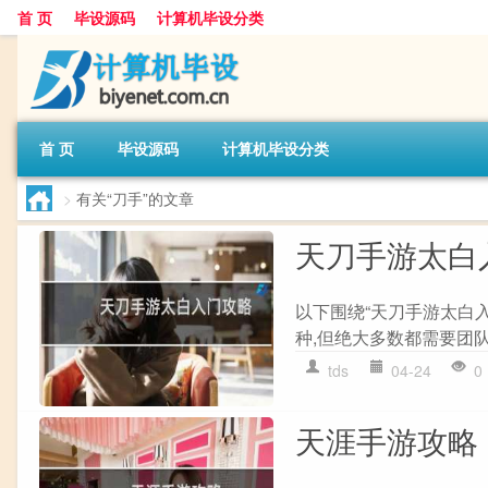
首 页
毕设源码
计算机毕设分类
首 页
毕设源码
计算机毕设分类
>
有关“刀手”的文章
天刀手游太白
以下围绕“天刀手游太白
种,但绝大多数都需要团队
tds
04-24
0
天涯手游攻略