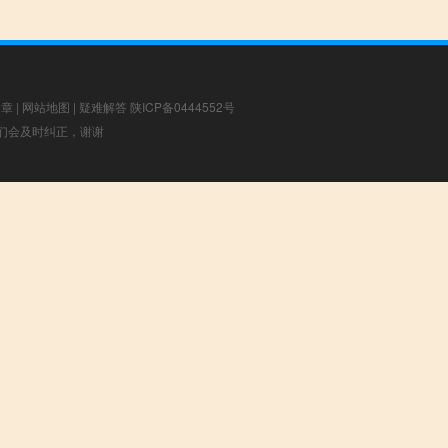
文章
|
网站地图
|
疑难解答
陕ICP备0444552号
，我们会及时纠正，谢谢