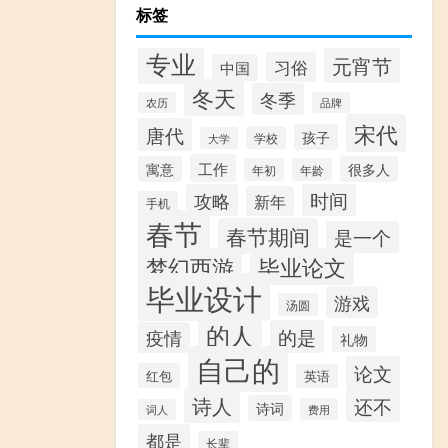
标签
专业
元宵节
习俗
中国
冬天
冬季
农历
品牌
宋代
唐代
孩子
学校
大学
工作
寓意
很多人
年初
年龄
攻略
时间
新年
手机
春节
春节期间
是一个
梦幻西游
毕业论文
毕业设计
游戏
汤圆
的人
的是
疫情
礼物
自己的
论文
红包
英语
诗人
还不
诗词
费用
词人
都是
长辈