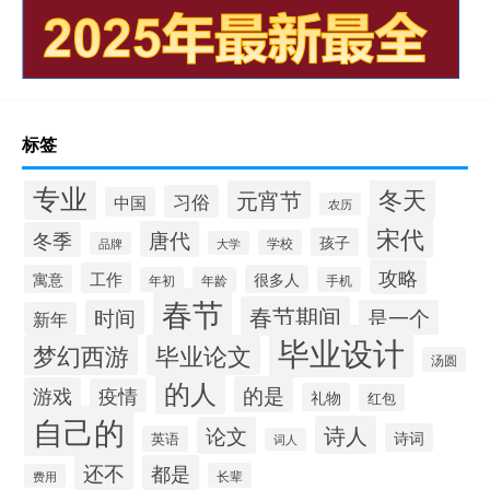
标签
专业
冬天
元宵节
习俗
中国
农历
宋代
唐代
冬季
孩子
学校
大学
品牌
攻略
工作
寓意
很多人
年初
年龄
手机
春节
春节期间
时间
是一个
新年
毕业设计
梦幻西游
毕业论文
汤圆
的人
的是
游戏
疫情
礼物
红包
自己的
诗人
论文
诗词
英语
词人
还不
都是
长辈
费用