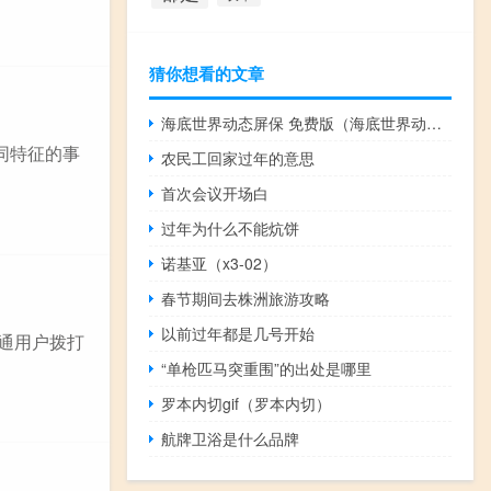
猜你想看的文章
海底世界动态屏保 免费版（海底世界动态屏保 免费版功能简介）
同特征的事
农民工回家过年的意思
首次会议开场白
过年为什么不能炕饼
诺基亚（x3-02）
春节期间去株洲旅游攻略
以前过年都是几号开始
联通用户拨打
“单枪匹马突重围”的出处是哪里
罗本内切gif（罗本内切）
航牌卫浴是什么品牌