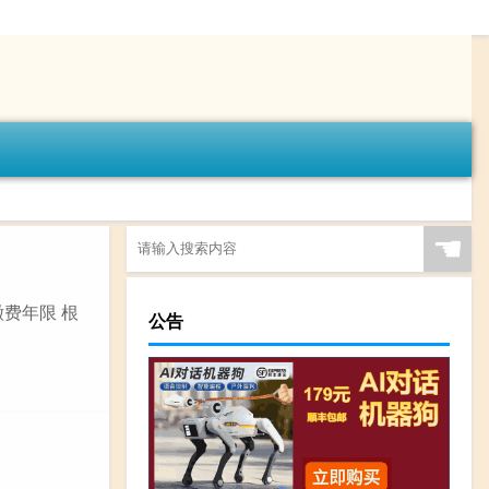
☚
缴费年限 根
公告