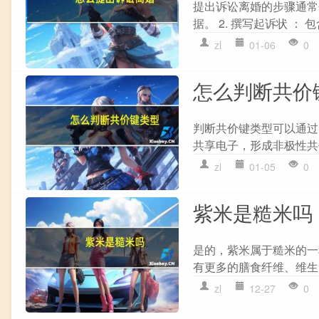
提出诉讼离婚的步骤通常包
据。 2. 撰写起诉状 ：
zl
01-06
0
怎么判断共价
判断共价键类型可以通过以
共享电子，形成非极性共价
zl
01-05
0
紫米是糙米吗
是的，紫米属于糙米的一
有更多的膳食纤维、维生
zl
12-27
0