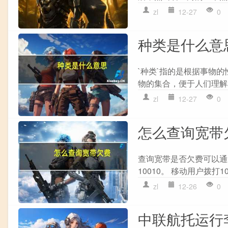
zl
12-27
0
种类是什么意
`种类`指的是根据事物
物的集合，便于人们理解
zl
12-27
0
怎么查询宽带
查询宽带是否欠费可以通过
10010。 移动用户拨打10
zl
12-26
0
中联航托运行