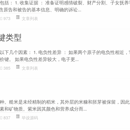
括： 1. 收集证据 ： 准备证明感情破裂、财产分割、子女抚
 包含原告和被告的基本信息、明确的诉讼...
973
文章列表
键类型
下几个因素： 1. 电负性差异 ： 如果两个原子的电负性相近
键。 如果电负性差异较大，电子更...
385
文章列表
种。糙米是未经精制的稻米，其外层的米糠和胚芽被保留，因此
素和矿物质。紫米因其颜色和营养成分而...
837
毕设源码