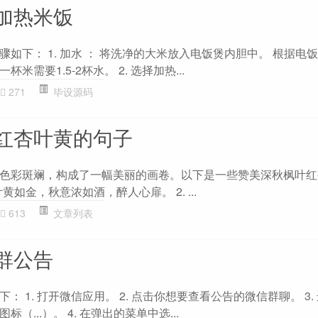
加热米饭
如下： 1. 加水 ： 将洗净的大米放入电饭煲内胆中。 根据电
需要1.5-2杯水。 2. 选择加热...
271
毕设源码
红杏叶黄的句子
色彩斑斓，构成了一幅美丽的画卷。以下是一些赞美深秋枫叶红
黄如金，秋意浓如酒，醉人心扉。 2. ...
613
文章列表
群公告
 1. 打开微信应用。 2. 点击你想要查看公告的微信群聊。 3.
...）。 4. 在弹出的菜单中选...