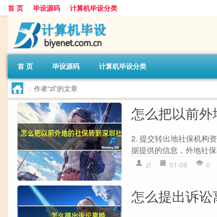
首 页
毕设源码
计算机毕设分类
首 页
毕设源码
计算机毕设分类
>
作者“zl”的文章
怎么把以前外
2. 提交转出地社保机构资料
据提供的信息，外地社保转入
zl
01-08
0
怎么提出诉讼