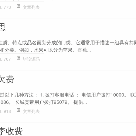
773
文章列表
思
的性质、特点或品名而划分成的门类。它通常用于描述一组具有共
和分类。例如，水果可以分为苹果、香蕉...
707
毕设源码
欠费
以下几种方法： 1. 拨打客服电话 ： 电信用户拨打10000。 
086。 长城宽带用户拨打95079。 提供...
918
文章列表
李收费