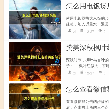
怎么用电饭煲
使用电饭煲热大米饭的步骤
经验，加入适量水，通常一杯米
zl
12-27
0
赞美深秋枫叶
深秋时节，枫叶与杏叶的
子： 1. 枫叶红似火，杏叶
zl
12-27
0
怎么查看微信
查看微信群公告的步骤如下：
后，点击右上角的三个点图标（