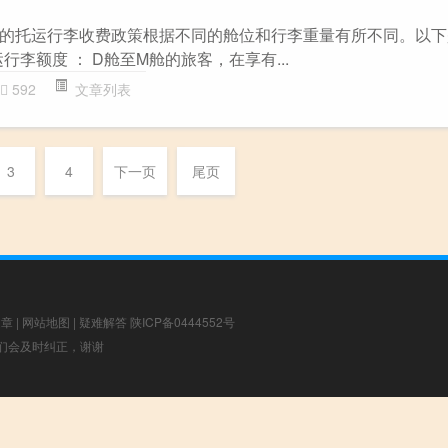
的托运行李收费政策根据不同的舱位和行李重量有所不同。以下
运行李额度 ： D舱至M舱的旅客，在享有...
592
文章列表
3
4
下一页
尾页
文章
|
网站地图
|
疑难解答
陕ICP备0444552号
，我们会及时纠正，谢谢