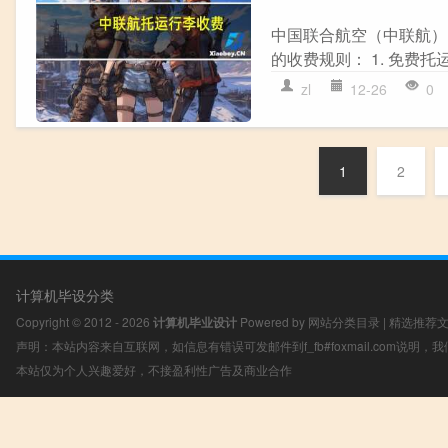
中国联合航空（中联航）
的收费规则： 1. 免费托
zl
12-26
0
1
2
计算机毕设分类
Copyright © 2012 - 2026
计算机毕业设计
Powered by
网站分类目录
|
精选推荐
声明：本站内容来自互联网，如信息有错误可发邮件到f_fb#foxmail.com说明
本站仅为个人兴趣爱好，不接盈利性广告及商业合作