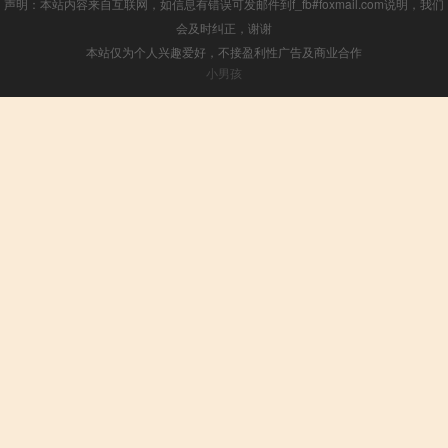
声明：本站内容来自互联网，如信息有错误可发邮件到f_fb#foxmail.com说明，我们
会及时纠正，谢谢
本站仅为个人兴趣爱好，不接盈利性广告及商业合作
小男孩