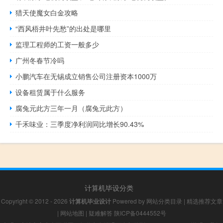
猎天使魔女白金攻略
“西风梧井叶先愁”的出处是哪里
监理工程师的工资一般多少
广州冬春节冷吗
小鹏汽车在无锡成立销售公司注册资本1000万
设备租赁属于什么服务
腐兔元此方三年一月（腐兔元此方）
千禾味业：三季度净利润同比增长90.43%
计算机毕设分类
Copyright © 2012 - 2026
计算机毕业设计
Powered by
网站分类目录
|
精选推荐文章
|
网站地图
|
疑难解答
陕ICP备0444552号