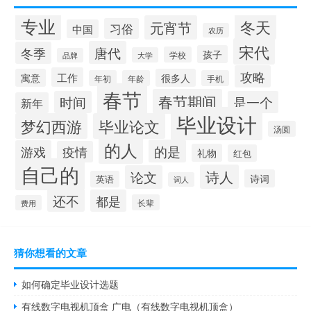
专业
冬天
元宵节
习俗
中国
农历
宋代
唐代
冬季
孩子
学校
大学
品牌
攻略
工作
寓意
很多人
年初
年龄
手机
春节
春节期间
时间
是一个
新年
毕业设计
梦幻西游
毕业论文
汤圆
的人
的是
游戏
疫情
礼物
红包
自己的
诗人
论文
诗词
英语
词人
还不
都是
长辈
费用
猜你想看的文章
如何确定毕业设计选题
有线数字电视机顶盒 广电（有线数字电视机顶盒）