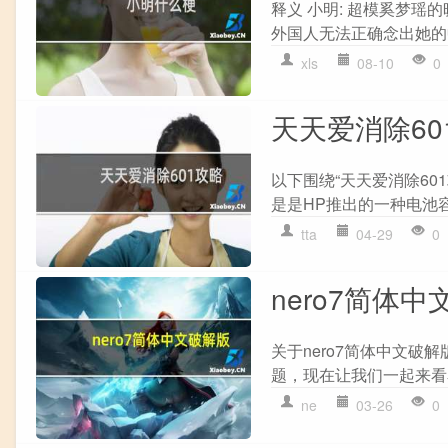
释义 小明: 超模奚梦瑶
外国人无法正确念出她的中文名
xls
08-10
0
天天爱消除60
以下围绕“天天爱消除60
是是HP推出的一种电池容
tta
04-29
0
nero7简体中
关于nero7简体中文破
题，现在让我们一起来看看吧！ 1
ne
03-26
0