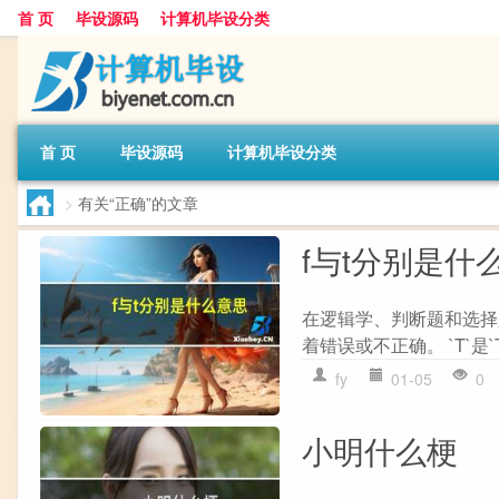
首 页
毕设源码
计算机毕设分类
首 页
毕设源码
计算机毕设分类
>
有关“正确”的文章
f与t分别是什
在逻辑学、判断题和选择题中
着错误或不正确。 `T`是`
fy
01-05
0
小明什么梗