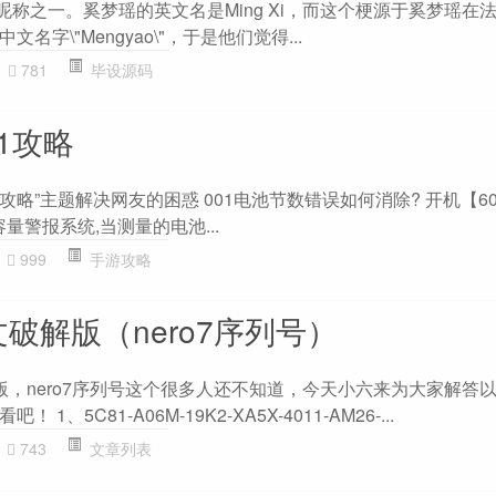
的昵称之一。奚梦瑶的英文名是Ming Xi，而这个梗源于奚梦瑶在
字\"Mengyao\"，于是他们觉得...
781
毕设源码
1攻略
1攻略”主题解决网友的困惑 001电池节数错误如何消除? 开机【6
量警报系统,当测量的电池...
999
手游攻略
文破解版（nero7序列号）
解版，nero7序列号这个很多人还不知道，今天小六来为大家解答
、5C81-A06M-19K2-XA5X-4011-AM26-...
743
文章列表