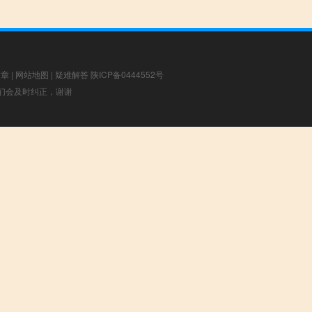
文章
|
网站地图
|
疑难解答
陕ICP备0444552号
，我们会及时纠正，谢谢