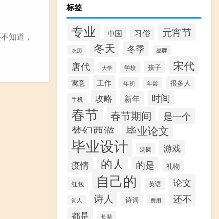
标签
专业
元宵节
习俗
中国
还不知道，
冬天
冬季
农历
品牌
宋代
唐代
孩子
学校
大学
工作
寓意
很多人
年初
年龄
攻略
时间
新年
手机
春节
春节期间
是一个
梦幻西游
毕业论文
毕业设计
游戏
汤圆
的人
的是
疫情
礼物
自己的
论文
红包
英语
诗人
还不
诗词
费用
词人
都是
长辈