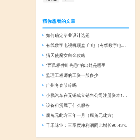
猜你想看的文章
如何确定毕业设计选题
有线数字电视机顶盒 广电（有线数字电视机顶盒）
猎天使魔女白金攻略
“西风梧井叶先愁”的出处是哪里
监理工程师的工资一般多少
广州冬春节冷吗
小鹏汽车在无锡成立销售公司注册资本1000万
设备租赁属于什么服务
腐兔元此方三年一月（腐兔元此方）
千禾味业：三季度净利润同比增长90.43%