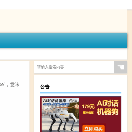
☚
se`，意味
公告