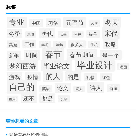
标签
专业
冬天
元宵节
习俗
中国
农历
宋代
唐代
冬季
孩子
学校
大学
品牌
攻略
工作
寓意
很多人
年初
年龄
手机
春节
春节期间
时间
是一个
新年
毕业设计
梦幻西游
毕业论文
汤圆
的人
的是
游戏
疫情
礼物
红包
自己的
诗人
论文
诗词
英语
词人
还不
都是
长辈
费用
猜你想看的文章
翡翠有石纹还值钱吗