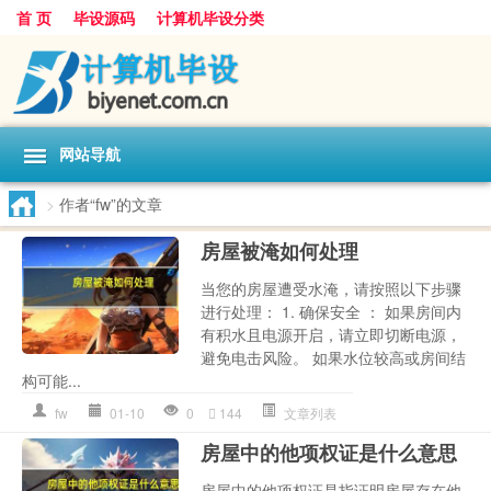
首 页
毕设源码
计算机毕设分类
网站导航
>
作者“fw”的文章
房屋被淹如何处理
当您的房屋遭受水淹，请按照以下步骤
进行处理： 1. 确保安全 ： 如果房间内
有积水且电源开启，请立即切断电源，
避免电击风险。 如果水位较高或房间结
构可能...
fw
01-10
0
144
文章列表
房屋中的他项权证是什么意思
房屋中的他项权证是指证明房屋存在他