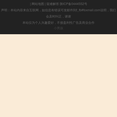
|
网站地图
|
疑难解答
陕ICP备0444552号
声明：本站内容来自互联网，如信息有错误可发邮件到f_fb#foxmail.com说明，我们
会及时纠正，谢谢
本站仅为个人兴趣爱好，不接盈利性广告及商业合作
小男孩