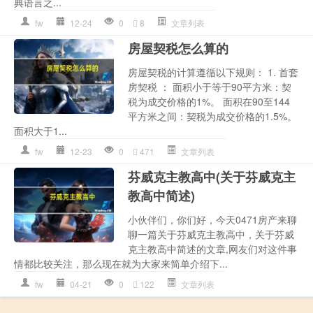
典语言之...
fw
12-24
0
8
文章列表
房屋契税怎么算的
房屋契税的计算遵循以下规则： 1. 首套
房契税 ： 面积小于等于90平方米：契
税为成交价格的1%。 面积在90至144
平方米之间：契税为成交价格的1.5%。
面积大于1...
fw
12-23
0
471
文章列表
芬威克主教高中(关于芬威克主
教高中简述)
小伙伴们，你们好，今天0471房产来聊
聊一篇关于芬威克主教高中，关于芬威
克主教高中简述的文章,网友们对这件事
情都比较关注，那么现在就为大家来简单介绍下...
fw
04-21
0
122
文章列表