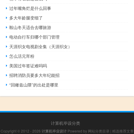
过年嘴角烂是什么回事
多大年龄腿变细了
鞍山冬天适合去哪旅游
电动自行车归哪个部门管理
天涯织女电视剧全集（天涯织女）
怎么活元宵粉
美国过年签证难吗吗
招聘消防员要多大年纪能招
“回瞰兹山隈”的出处是哪里
计算机毕设分类
Copyright © 2012 - 2026
计算机毕业设计
Powered by
网站分类目录
|
精选推荐文章