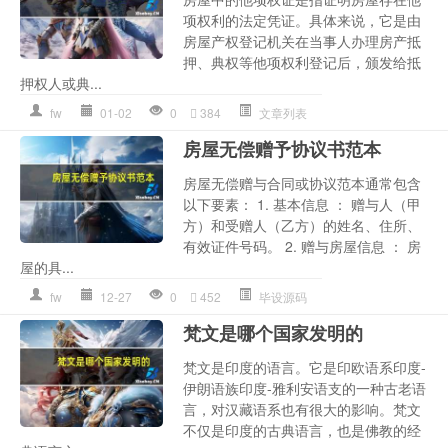
项权利的法定凭证。具体来说，它是由
房屋产权登记机关在当事人办理房产抵
押、典权等他项权利登记后，颁发给抵
押权人或典...
fw
01-02
0
384
文章列表
房屋无偿赠予协议书范本
房屋无偿赠与合同或协议范本通常包含
以下要素： 1. 基本信息 ： 赠与人（甲
方）和受赠人（乙方）的姓名、住所、
有效证件号码。 2. 赠与房屋信息 ： 房
屋的具...
fw
12-27
0
452
毕设源码
梵文是哪个国家发明的
梵文是印度的语言。它是印欧语系印度-
伊朗语族印度-雅利安语支的一种古老语
言，对汉藏语系也有很大的影响。梵文
不仅是印度的古典语言，也是佛教的经